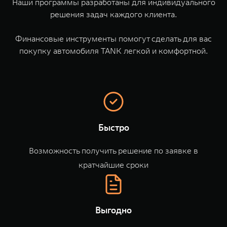
Наши программы разработаны для индивидуального
Сервис
ПОКУПКА АВТОМОБИЛЯ
решения задач каждого клиента.⁣⁣⁣⁣
TANK Финансы
Специальные предложения
TANK 500
TANK 700
Финансовые инструменты помогут сделать для вас
Корпоративным клиентам
Моторные масла
Веди за собой
Сила признания
покупку автомобиля TANK легкой и комфортной.
от 6 499 000 ₽
от 10 199 000 ₽
TANK ФИНАНСЫ
ЦИФРОВЫЕ СЕРВИСЫ TANK
TANK Кредит
Цифровые сервисы TANK
TANK Лизинг
Подписки
Быстро
TANK Страхование
WEY 07
WEY 05
Расширяя границы комфорта
Эстетика нового времени
Возможность получить решение по заявке в
от 6 149 000 ₽
от 5 699 000 ₽
кратчайшие сроки
Выгодно