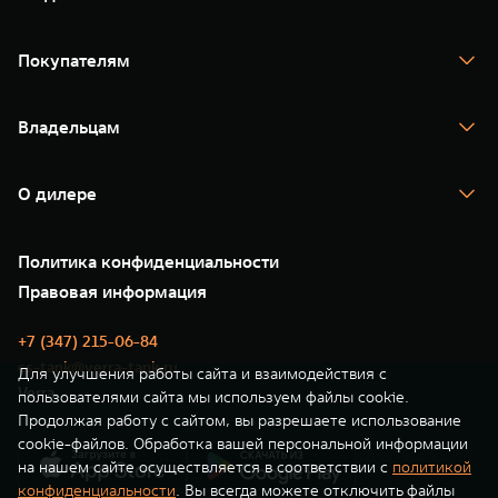
TANK 300
TANK 400
Покупателям
TANK 500
TANK 700
Спецпредложения
Тест-драйв
Владельцам
TANK Финансы
TANK Кредит
Гарантия
TANK Лизинг
Помощь на дороге
Корпоративным клиентам
О дилере
Новые цифровые сервисы TANK
Зарядные станции
Подписки
Проверено TANK
О нас
Специальные предложения
35 лет GWM
Сервис
Политика конфиденциальности
GWM ТЕХ ДЕНЬ
Нулевое ТО
Новости
Правовая информация
Моторные масла
+7 (347) 215-06-84
cs-tank@verra-tank.ru
Для улучшения работы сайта и взаимодействия с
Verra
пользователями сайта мы используем файлы cookie.
Продолжая работу с сайтом, вы разрешаете использование
cookie-файлов. Обработка вашей персональной информации
на нашем сайте осуществляется в соответствии с
политикой
конфиденциальности
. Вы всегда можете отключить файлы