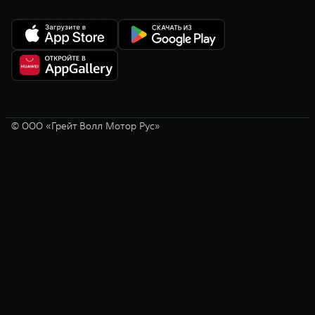
© ООО «Грейт Волл Мотор Рус»