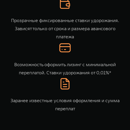
Сервис
ПОКУПКА АВТОМОБИЛЯ
TANK Финансы
Специальные предложения
Прозрачные фиксированные ставки удорожания.
Корпоративным клиентам
Моторные масла
Зависят только от срока и размера авансового
платежа
TANK ФИНАНСЫ
ЦИФРОВЫЕ СЕРВИСЫ TANK
TANK Кредит
Цифровые сервисы TANK
TANK 500
TANK 700
TANK Лизинг
Подписки
Возможность оформить лизинг с минимальной
Веди за собой
Сила признан
от 6 499 000 ₽
от 10 199 
переплатой. Ставки удорожания от 0,01%*
TANK Страхование
Заранее известные условия оформления и сумма
переплат