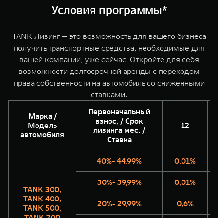
WEY 07
WEY 05
Условия программы*
Расширяя границы комфорта
Эстетика ново
от 6 149 000 ₽
от 5 699 0
TANK Лизинг — это возможность для вашего бизнеса
получить транспортные средства, необходимые для
вашей компании, уже сейчас. Откройте для себя
возможности долгосрочной аренды с переходом
права собственности на автомобиль со сниженными
ставками.
Первоначальный
Марка /
взнос, / Срок
Модель
12
лизинга мес. /
WEY 80
WEY 80 Л
автомобиля
Ставка
Масштаб возможностей
Масштаб возм
от 6 449 000 ₽
от 8 099 0
40%- 44,99%
0,01%
30%- 39,99%
0,01%
TANK 300,
TANK 400,
20%- 29,99%
0,6%
TANK 500,
TANK 700