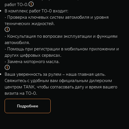
WEY 80
WEY 80 Лаундж
работ ТО-0.
Масштаб возможностей
Масштаб возможностей
В комплекс работ ТО-0 входит:
от 6 449 000 ₽
от 8 099 000 ₽
• Проверка ключевых систем автомобиля и уровня
технических жидкостей.
• Консультация по вопросам эксплуатации и функциям
автомобиля.
• Помощь при регистрации в мобильном приложении и
других цифровых сервисах.
• Замена моторного масла.
Ваша уверенность за рулем – наша главная цель.
Свяжитесь с удобным вам официальным дилерским
центром TANK, чтобы согласовать дату и время вашего
визита на ТО-0.
Подробнее