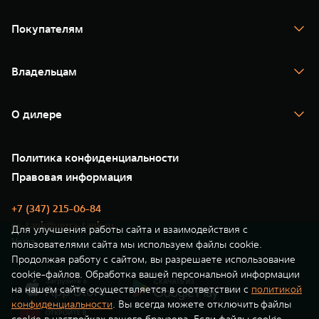
TANK 300
TANK 400
Покупателям
TANK 500
TANK 700
Спецпредложения
Тест-драйв
Владельцам
TANK Финансы
TANK Кредит
Гарантия
TANK Лизинг
Помощь на дороге
Корпоративным клиентам
О дилере
Новые цифровые сервисы TANK
Зарядные станции
Подписки
Проверено TANK
О нас
Специальные предложения
35 лет GWM
Сервис
Политика конфиденциальности
GWM ТЕХ ДЕНЬ
Нулевое ТО
Новости
Правовая информация
Моторные масла
+7 (347) 215-06-84
cs-tank@verra-tank.ru
Для улучшения работы сайта и взаимодействия с
Verra
пользователями сайта мы используем файлы cookie.
Продолжая работу с сайтом, вы разрешаете использование
cookie-файлов. Обработка вашей персональной информации
на нашем сайте осуществляется в соответствии с
политикой
конфиденциальности
. Вы всегда можете отключить файлы