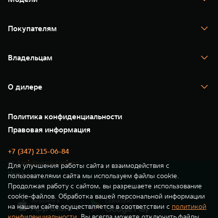
TANK 300
TANK 400
Покупателям
TANK 500
TANK 700
Спецпредложения
Тест-драйв
Владельцам
TANK Финансы
TANK Кредит
Гарантия
TANK Лизинг
Помощь на дороге
Корпоративным клиентам
О дилере
Новые цифровые сервисы TANK
Зарядные станции
Подписки
Проверено TANK
О нас
Специальные предложения
35 лет GWM
Сервис
Политика конфиденциальности
GWM ТЕХ ДЕНЬ
Нулевое ТО
Новости
Правовая информация
Моторные масла
+7 (347) 215-06-84
cs-tank@verra-tank.ru
Для улучшения работы сайта и взаимодействия с
Verra
пользователями сайта мы используем файлы cookie.
Продолжая работу с сайтом, вы разрешаете использование
cookie-файлов. Обработка вашей персональной информации
на нашем сайте осуществляется в соответствии с
политикой
конфиденциальности
. Вы всегда можете отключить файлы