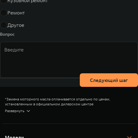
Кузовной ремонт
Ремонт
Другое
Вопрос
Следующий шаг
*Замена моторного масла оплачивается отдельно по ценам,
установленным в официальном дилерском центре
Подробные условия уточняйте в дилерских центрах TANK или по
Развернуть
телефону горячей линии
8 (800) 505 35 55
. Ближайший официальный
дилерский центр можно найти
здесь
.
Модели