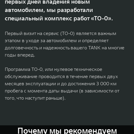
первых дней владения новым
Сервис
ПОКУПКА АВТОМОБИЛЯ
автомобилем, мы разработали
TANK Финансы
Специальные предложения
специальный комплекс работ «ТО-0».
TANK 500
TANK 700
Корпоративным клиентам
Моторные масла
Веди за собой
Сила признания
Первый визит на сервис (ТО-0) является важным
от 6 499 000 ₽
от 10 199 000 ₽
этапом в уходе за автомобилем и определяет
TANK ФИНАНСЫ
ЦИФРОВЫЕ СЕРВИСЫ TANK
долговечность и надежность вашего TANK на многие
TANK Кредит
Цифровые сервисы TANK
годы вперед.
TANK Лизинг
Подписки
Программа ТО-0, или нулевое техническое
обслуживание проводится в течение первых двух
TANK Страхование
WEY 07
WEY 05
месяцев эксплуатации и до достижения 3 000 км
Расширяя границы комфорта
Эстетика нового времени
пробега с момента даты выдачи (в зависимости от
от 6 149 000 ₽
от 5 699 000 ₽
того, что наступит раньше).
Почему мы рекомендуем