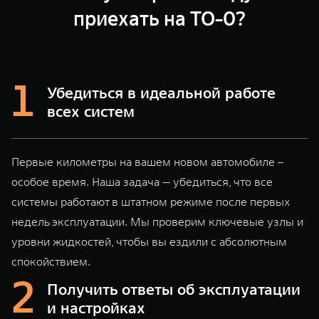
WEY 80
WEY 80 Лаундж
приехать на ТО-0?
Масштаб возможностей
Масштаб возможностей
от 6 449 000 ₽
от 8 099 000 ₽
Убедиться в идеальной работе
всех систем
Первые километры на вашем новом автомобиле –
особое время. Наша задача — убедиться, что все
системы работают в штатном режиме после первых
недель эксплуатации. Мы проверим ключевые узлы и
уровни жидкостей, чтобы вы ездили с абсолютным
спокойствием.
Получить ответы об эксплуатации
и настройках