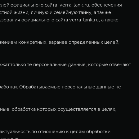
лей официального сайта verra-tank.ru, обеспечения
стной жизни, личную и семейную тайну, а также
ования официального сайта verra-tank.ru, а также
жением конкретных, заранее определенных целей,
жат только те персональные данные, которые отвечают
работки. Обрабатываемые персональные данные не
ые, обработка которых осуществляется в целях,
 актуальность по отношению к целям обработки
 данных.