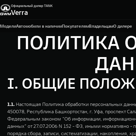
Официальный дилер TANK
Verra
Уфа, пр-кт Салавата Юлаева, д. 26
+7 (347) 215-06-84
Модели
Автомобили в наличии
Покупателям
Владельцам
О дилере
ПОЛИТИКА 
ДАНН
I. ОБЩИЕ ПОЛО
1.1.
Настоящая Политика обработки персональных данных
450078, Республика Башкортостан, г. Уфа, проспект Сал
Федеральным законом “Об информации, информационных
данных” от 27.07.2006 N 152 - ФЗ, иными нормативно 
порядка сбора, записи, систематизации, накопления, х