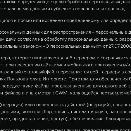
а также определяющее цели обработки персональных данн
ерсональными данными субъектов персональных данных;
щаяся к прямо или косвенно определенному или определ
сональных данных для распространения – персональные да
ем дачи согласия на обработку персональных данных, раз
ральным законом «О персональных данных» от 27.07.2006 
мера, которые направляются веб-сервером и сохраняются
ет, при посещении сайта и/или мобильного приложения и/
казанный текстовый файл пересылается веб - серверу в со
ях Пользователя в Интернете. При этом для обеспечения б
не передает куки-файлы, предназначенные для одного веб-с
ки-файлов и иных метрик GWM, являющейся неотъемлемой ч
(операция) или совокупность действий (операций), совер
данными, включая сбор, запись, систематизацию, накоплен
ение, предоставление, доступ), обезличивание, блокирова
ерсональных данных третьим лицам, предоставление дост