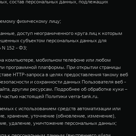
ых, состав персональных данных, подлежащих
яемому физическому лицу;
нные, доступ неограниченного круга лиц к которым
решенных субъектом персональных данных для
N 152 - ФЗ;
 на компьютере, мобильном телефоне или любом
или программной платформы. При открытии страницы
ставе HTTP-запроса в целях предоставления такому веб
езопасности и сохранности данных Пользователя веб -
айта, другим ресурсам. Подробнее об обработке куки –
астью настоящей Политики verra-tank.ru.
шаемых с использованием средств автоматизации или
ие, хранение, уточнение (обновление, изменение),
ние, удаление, уничтожение персональных данных;
упа к персональным данным (внутреннего и/или