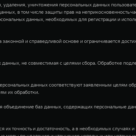
я, удаления, уничтожения персональных данных пользовате
анных, в том числе защиты прав на неприкосновенность ча
сональных данных, необходимых для регистрации и использ
 законной и справедливой основе и ограничивается дости
данных, не совместимая с целями сбора. Обработке подле
рсональных данных соответствуют заявленным целям об
ям их обработки.
я объединение баз данных, содержащих персональные данн
 их точность и достаточность, а в необходимых случаях и
ые меры по удалению и уточнению неполных или неточных