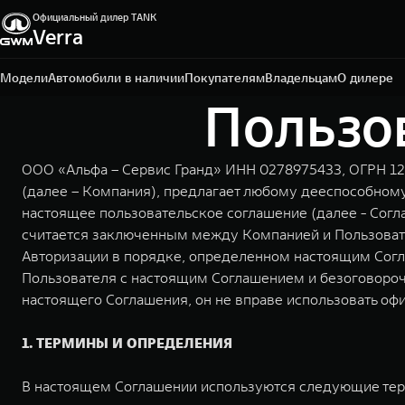
Официальный дилер TANK
Verra
Уфа, пр-кт Салавата Юлаева, д. 26
+7 (347) 215-06-84
Модели
Автомобили в наличии
Покупателям
Владельцам
О дилере
Пользо
ООО «Альфа – Сервис Гранд» ИНН 0278975433, ОГРН 1220
(далее – Компания), предлагает любому дееспособном
настоящее пользовательское соглашение (далее - Сог
считается заключенным между Компанией и Пользовате
Авторизации в порядке, определенном настоящим Сог
Пользователя с настоящим Соглашением и безоговорочно
настоящего Соглашения, он не вправе использовать офи
1. ТЕРМИНЫ И ОПРЕДЕЛЕНИЯ
В настоящем Соглашении используются следующие тер