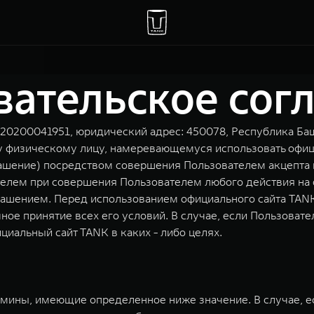
вательское сог
200041951, юридический адрес: 450078, Республика Башкор
у физическому лицу, намеревающемуся использовать офици
лашение) посредством совершения Пользователем акцепта
лем при совершения Пользователем любого действия на 
лашением. Перед использованием официального сайта TAN
е принятие всех его условий. В случае, если Пользовател
циальный сайт TANK в каких - либо целях.
мины, имеющие определенное ниже значение. В случае, е