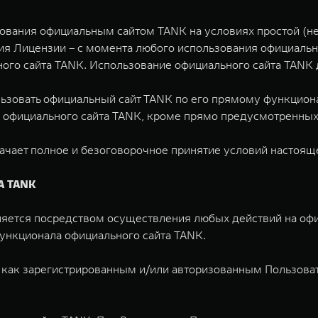
зования официальным сайтом TANK на условиях простой (н
 Лицензии – с момента любого использования официально
ого сайта TANK. Использование официального сайта TANK д
льзовать официальный сайт TANK по его прямому функцион
 официального сайта TANK, кроме прямо предусмотренны
ачает полное и безоговорочное принятие условий настоящ
А TANK
ляется посредством осуществления любых действий на офи
функционала официального сайта TANK.
 как зарегистрированным и/или авторизованным Пользоват