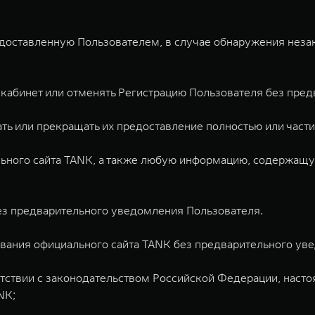
доставленную Пользователем, в случае обнаружения незак
 кабинет или отменять Регистрацию Пользователя без пред
вать или прекращать их предоставление полностью или час
ного сайта TANK, а также любую информацию, содержащуюся
ез предварительного уведомления Пользователя.
ования официального сайта TANK без предварительного ув
ветствии с законодательством Российской Федерации, на
NK;