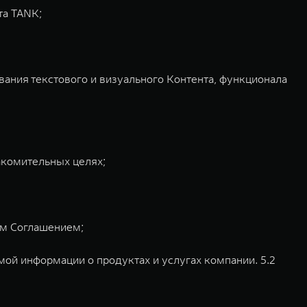
та TANK;
вания текстового и визуального Контента, функционала
накомительных целях;
им Соглашением;
мой информации о продуктах и услугах компании. 5.2