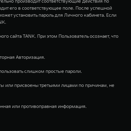
ятельно производит соответствующие действия по
водит его в соответствующее поле. После успешной
ожет установить пароль для Личного кабинета. Если
NK.
го сайта TANK. При этом Пользователь осознает, что
торная Авторизация.
спользовать слишком простые пароли.
ыты или присвоены третьими лицами по причинам, не
онная или противоправная информация.