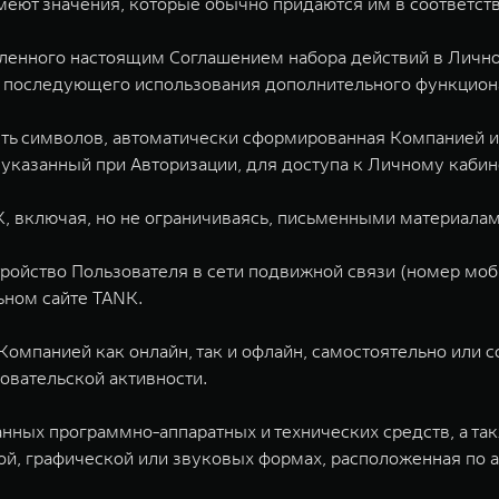
меют значения, которые обычно придаются им в соответс
еленного настоящим Соглашением набора действий в Лично
 последующего использования дополнительного функциона
сть символов, автоматически сформированная Компанией 
 указанный при Авторизации, для доступа к Личному каби
K, включая, но не ограничиваясь, письменными материалам
ройство Пользователя в сети подвижной связи (номер моби
ьном сайте TANK.
Компанией как онлайн, так и офлайн, самостоятельно или 
вательской активности.
анных программно-аппаратных и технических средств, а т
й, графической или звуковых формах, расположенная по ад