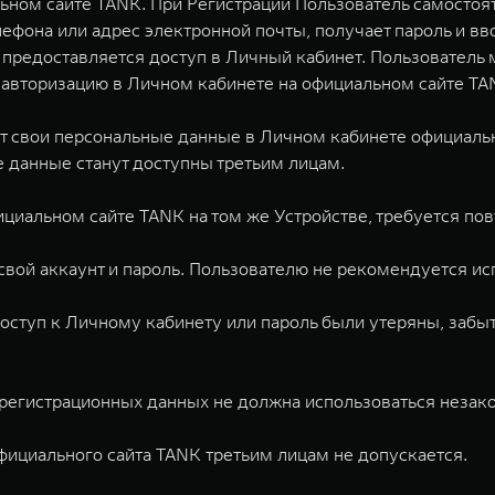
льном сайте TANK. При Регистрации Пользователь самосто
лефона или адрес электронной почты, получает пароль и в
предоставляется доступ в Личный кабинет. Пользователь м
и авторизацию в Личном кабинете на официальном сайте TA
т свои персональные данные в Личном кабинете официально
 данные станут доступны третьим лицам.
циальном сайте TANK на том же Устройстве, требуется пов
свой аккаунт и пароль. Пользователю не рекомендуется и
 доступ к Личному кабинету или пароль были утеряны, заб
 регистрационных данных не должна использоваться незак
ициального сайта TANK третьим лицам не допускается.