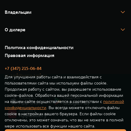
TANK 700
WEY 80
WEY 80 Лаундж
Спецпредложения
Тест-драйв
Масштаб возможностей
Масштаб возможностей
Владельцам
TANK Финансы
от 6 449 000 ₽
от 8 099 000 ₽
TANK Кредит
Гарантия
TANK Лизинг
Помощь на дороге
Корпоративным клиентам
О дилере
Новые цифровые сервисы TANK
Зарядные станции
Подписки
Проверено TANK
О нас
Специальные предложения
35 лет GWM
Сервис
Политика конфиденциальности
GWM ТЕХ ДЕНЬ
Нулевое ТО
Новости
Правовая информация
Моторные масла
+7 (347) 215-06-84
cs-tank@verra-tank.ru
Для улучшения работы сайта и взаимодействия с
Verra
пользователями сайта мы используем файлы cookie.
Продолжая работу с сайтом, вы разрешаете использование
cookie-файлов. Обработка вашей персональной информации
на нашем сайте осуществляется в соответствии с
политикой
конфиденциальности
. Вы всегда можете отключить файлы
cookie в настройках вашего браузера. Если файлы cookie
отключены, это может означать, что вы не можете в полной
мере использовать все функции нашего сайта.