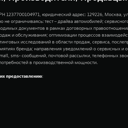
 1237700104971, юридический адрес: 129226, Москва, ул.
о не ограничиваясь: тест – драйва автомобилей; сервисно
ходимых документов в рамках договорных правоотношений
одаж и обслуживания; оптимизации процессов взаимодейс
инговых исследований в области продаж, сервиса, послепр
риятиях бренда; направления уведомлений о сервисных и
ail, sms- сообщений, почтовой рассылки, телефонных зво
отребностей в производственной мощности.
щих предоставлению
: