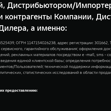
й, Дистрибьютором/Импортер
и контрагенты Компании, Ди
Дилера, а именно:
25439, ОГРН 1147154026238, адрес регистрации: 301662, Т
сервисного, гарантийного обслуживания; оформления док
ий, рекламных материалов посредством e -mail, sms - со
.; ведения единой клиентской базы; определения потребн
лиентов/Пользователей; технической поддержки информац
литических, статистических исследований в области прода
их предоставлению: