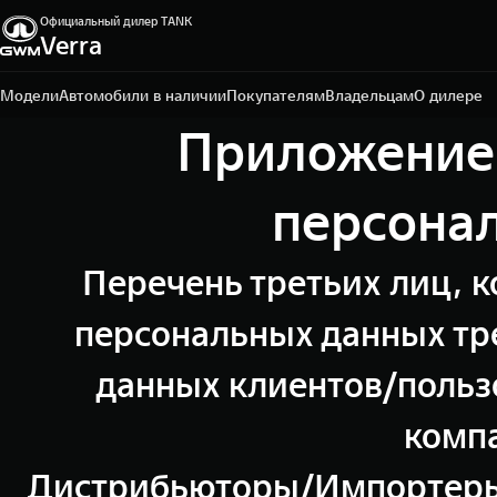
Официальный дилер TANK
Verra
Уфа, пр-кт Салавата Юлаева, д. 26
+7 (347) 215-06-84
Модели
Автомобили в наличии
Покупателям
Владельцам
О дилере
Приложение 
персона
Перечень третьих лиц, к
персональных данных тр
данных клиентов/польз
компа
Дистрибьюторы/Импортеры