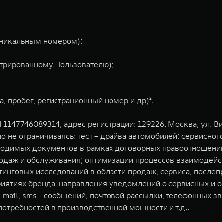
уникальным номером);
трированному Пользователю);
, пробег, регистрационный номер и др)².
147746089314, адрес регистрации: 129226, Москва, ул. Ви
о не ограничиваясь: тест – драйва автомобилей; сервисно
ходимых документов в рамках договорных правоотношений
одаж и обслуживания; оптимизации процессов взаимодейс
инговых исследований в области продаж, сервиса, послепр
риятиях бренда; направления уведомлений о сервисных и
mail, sms - сообщений, почтовой рассылки, телефонных зв
отребностей в производственной мощности и т.д..