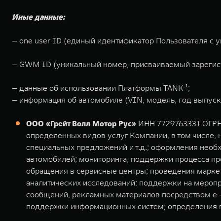
Иные данные:
— one user ID (единый идентификатор Пользователя с 
— GWM ID (уникальный номер, присваиваемый зарегис
— данные об использовании Платформы TANK ¹;
— информация об автомобиле (VIN, модель, год выпуска
ООО «Грейт Волл Мотор Рус»
ИНН 7729763331 ОГРН 1
определенных видов услуг Компании, в том числе, н
специальных предложений и т.д.; оформления необ
автомобилей; мониторинга, поддержки процесса пр
обращения в сервисные центры; проведения маркет
аналитических исследований; поддержки на мероп
сообщений, рекламных материалов посредством e - 
поддержки информационных систем; определения п