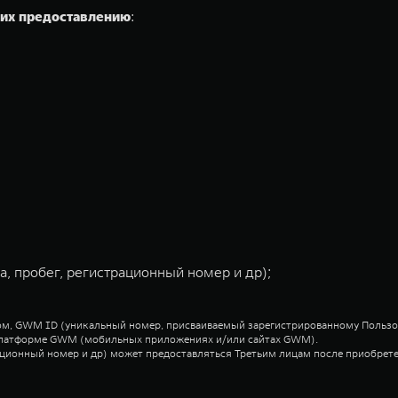
щих предоставлению
:
, пробег, регистрационный номер и др);
ром, GWM ID (уникальный номер, присваиваемый зарегистрированному Польз
а Платформе GWM (мобильных приложениях и/или сайтах GWM).
трационный номер и др) может предоставляться Третьим лицам после приобре