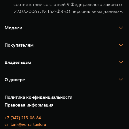
соответствии со статьей 9 Федерального закона от
27.07.2006 г. №152-ФЗ «О персональных данных».
Модели
TANK 300
TANK 400
Покупателям
TANK 500
TANK 700
Спецпредложения
Тест-драйв
Владельцам
TANK Финансы
TANK Кредит
Гарантия
TANK Лизинг
Помощь на дороге
Корпоративным клиентам
О дилере
Новые цифровые сервисы TANK
Зарядные станции
Подписки
Проверено TANK
О нас
Специальные предложения
35 лет GWM
Сервис
Политика конфиденциальности
GWM ТЕХ ДЕНЬ
Нулевое ТО
Новости
Правовая информация
Моторные масла
+7 (347) 215-06-84
cs-tank@verra-tank.ru