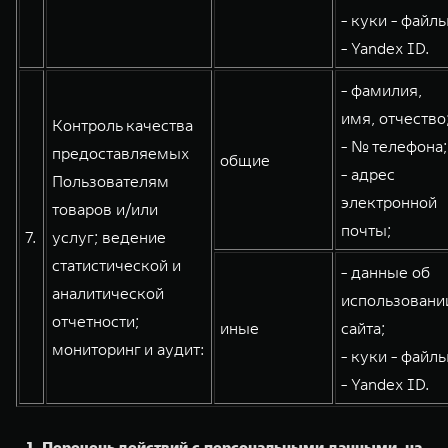
- куки - файлы
- Yandex ID.
- фамилия,
имя, отчество
Контроль качества
- № телефона;
предоставляемых
общие
- адрес
Пользователям
электронной
товаров и/или
почты;
7.
услуг; ведение
статистической и
- данные об
аналитической
использовани
отчетности;
иные
сайта;
мониторинг и аудит:
- куки - файлы
- Yandex ID.
1. Перечень действий с персональными данными, на