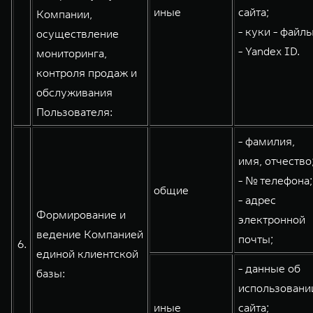
иные
сайта;
Компании,
- куки - файлы
осуществление
- Yandex ID.
мониторинга,
контроля продаж и
обслуживания
Пользователя:
- фамилия,
имя, отчество
- № телефона;
общие
- адрес
Формирование и
электронной
ведение Компанией
почты;
6.
единой клиентской
- данные об
базы:
использовани
иные
сайта;