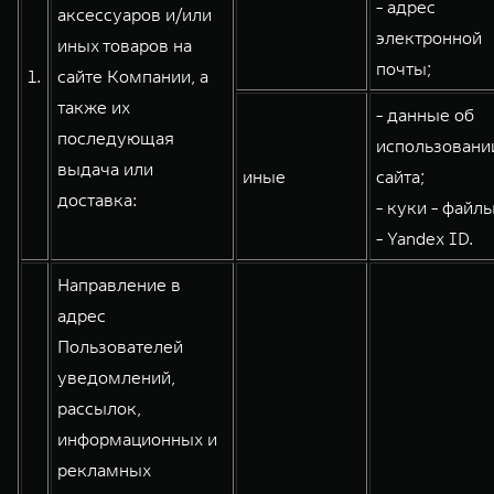
- адрес
аксессуаров и/или
WEY 80
WEY 80 Лаундж
электронной
иных товаров на
Масштаб возможностей
Масштаб возможностей
почты;
1.
сайте Компании, а
от 6 449 000 ₽
от 8 099 000 ₽
также их
- данные об
последующая
использовани
выдача или
иные
сайта;
доставка:
- куки - файлы
- Yandex ID.
Направление в
адрес
Пользователей
уведомлений,
рассылок,
информационных и
рекламных