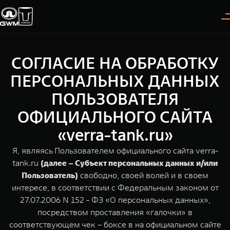
СОГЛАСИЕ НА ОБРАБОТКУ
Покупателям
Владельцам
О дилере
Модели
ПЕРСОНАЛЬНЫХ ДАННЫХ
ПОЛЬЗОВАТЕЛЯ
ВЫБОР АВТОМОБИЛЯ
ГАРАНТИЯ И ПОДДЕРЖКА
ИНФОРМАЦИЯ
ОФИЦИАЛЬНОГО САЙТА
Спецпредложения
Гарантия
О нас
«verra-tank.ru»
Конфигуратор
Помощь на дороге
35 лет GWM
Я, являясь Пользователем официального сайта verra-
tank.ru
(далее – Субъект персональных данных и/или
Тест-драйв
GWM ТЕХ ДЕНЬ
TANK 300
TANK 400
СЕРВИС
Пользователь)
свободно, своей волей и в своем
Следуй за открытиями
За пределы возможного
Зарядные станции
Новости
интересе, в соответствии с Федеральным законом от
от 3 999 000 ₽
от 5 599 000 ₽
Калькулятор ТО
27.07.2006 N 152 - ФЗ «О персональных данных»,
Проверено TANK
посредством проставления «галочки» в
Нулевое ТО
соответствующем чек – боксе в на официальном сайте