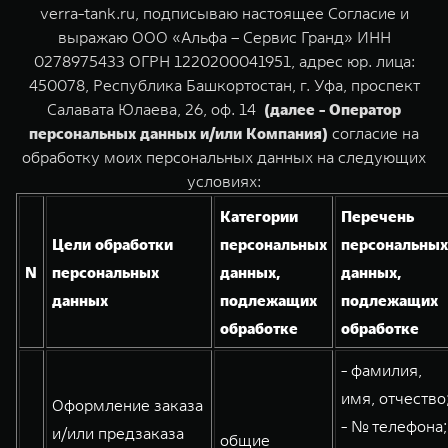
Сервис
ПОКУПКА АВТОМОБИЛЯ
verra-tank.ru, подписываю настоящее Согласие и
выражаю ООО «Альфа – Сервис Гранд» ИНН
TANK Финансы
Специальные предложения
0278975433 ОГРН 1220200041951, адрес юр. лица:
TANK 500
TANK 700
450078, Республика Башкортостан, г. Уфа, проспект
Корпоративным клиентам
Моторные масла
Веди за собой
Сила признания
Салавата Юлаева, 26, оф. 14
(далее - Оператор
от 6 499 000 ₽
от 10 199 000 ₽
персональных данных и/или Компания)
согласие на
TANK ФИНАНСЫ
ЦИФРОВЫЕ СЕРВИСЫ TANK
обработку моих персональных данных на следующих
TANK Кредит
Цифровые сервисы TANK
условиях:
Категории
Перечень
TANK Лизинг
Подписки
Цели обработки
персональных
персональных
TANK Страхование
N
персональных
данных,
данных,
WEY 07
WEY 05
данных
подлежащих
подлежащих
Расширяя границы комфорта
Эстетика нового времени
от 6 149 000 ₽
от 5 699 000 ₽
обработке
обработке
- фамилия,
имя, отчество
Оформление заказа
- № телефона;
и/или предзаказа
общие