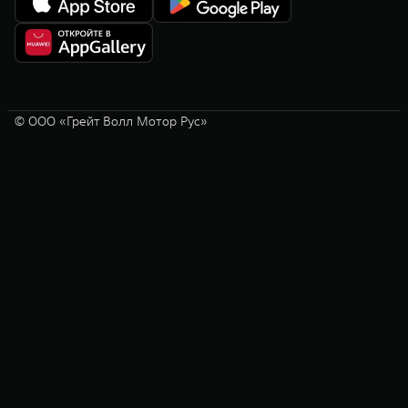
© ООО «Грейт Волл Мотор Рус»