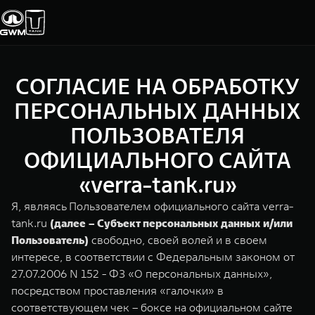
СОГЛАСИЕ НА ОБРАБОТКУ
Покупателям
Владельцам
О дилере
Модели
ПЕРСОНАЛЬНЫХ ДАННЫХ
ПОЛЬЗОВАТЕЛЯ
ВЫБОР АВТОМОБИЛЯ
ГАРАНТИЯ И ПОДДЕРЖКА
ИНФОРМАЦИЯ
ОФИЦИАЛЬНОГО САЙТА
Спецпредложения
Гарантия
О нас
«verra-tank.ru»
Конфигуратор
Помощь на дороге
35 лет GWM
Я, являясь Пользователем официального сайта verra-
tank.ru
(далее – Субъект персональных данных и/или
Тест-драйв
GWM ТЕХ ДЕНЬ
TANK 300
TANK 400
СЕРВИС
Пользователь)
свободно, своей волей и в своем
Зарядные станции
Новости
Следуй за открытиями
За пределы возможного
интересе, в соответствии с Федеральным законом от
Калькулятор ТО
от 3 999 000 ₽
от 5 599 000 ₽
27.07.2006 N 152 - ФЗ «О персональных данных»,
Проверено TANK
посредством проставления «галочки» в
Нулевое ТО
соответствующем чек – боксе на официальном сайте