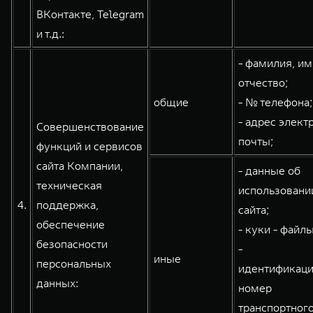
ВКонтакте, Telegram
и т.д.:
- фамилия, им
отчество;
общие
- № телефона;
- адрес элект
Совершенствование
почты;
функций и сервисов
сайта Компании,
- данные об
техническая
использовани
4.
поддержка,
сайта;
обеспечение
- куки - файлы
безопасности
-
иные
персональных
идентификац
данных:
номер
транспортног