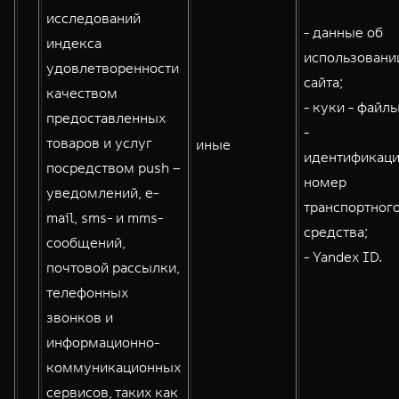
исследований
- данные об
индекса
использовани
удовлетворенности
сайта;
качеством
- куки - файлы
предоставленных
-
товаров и услуг
иные
идентификац
посредством push –
номер
уведомлений, e-
транспортног
mail, sms- и mms-
средства;
сообщений,
- Yandex ID.
почтовой рассылки,
телефонных
звонков и
информационно-
коммуникационных
сервисов, таких как