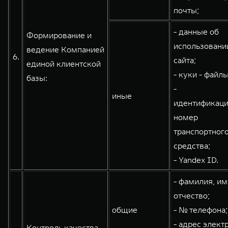
почты;
- данные об
Формирование и
использовани
ведение Компанией
6.
сайта;
единой клиентской
- куки - файлы
базы:
-
иные
идентификац
номер
транспортног
средства;
- Yandex ID.
- фамилия, им
отчество;
общие
- № телефона;
- адрес элект
Контроль качества