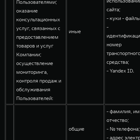
использовани
Пользователями;
сайта;
оказание
- куки - файлы
консультационных
-
услуг, связанных с
иные
идентификац
предоставлением
номер
товаров и услуг
транспортног
Компании;
средства;
осуществление
- Yandex ID.
мониторинга,
контроля продаж и
обслуживания
Пользователей:
- фамилия, им
отчество;
общие
- № телефона;
- адрес элект