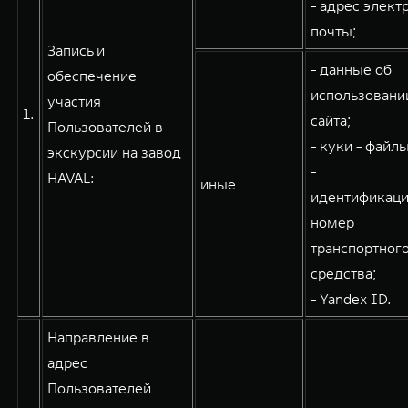
- адрес элект
почты;
Запись и
WEY 80
WEY 80 Лаундж
- данные об
обеспечение
Масштаб возможностей
Масштаб возможностей
использовани
участия
от 6 449 000 ₽
от 8 099 000 ₽
1.
сайта;
Пользователей в
- куки - файлы
экскурсии на завод
-
HAVAL:
иные
идентификац
номер
транспортног
средства;
- Yandex ID.
Направление в
адрес
Пользователей