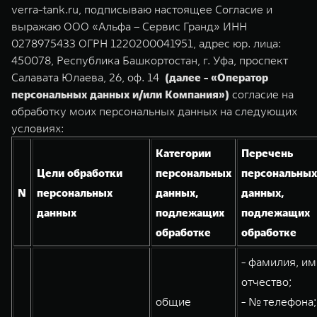
Сервис
ПОКУПКА АВТОМОБИЛЯ
verra-tank.ru, подписываю настоящее Согласие и
выражаю ООО «Альфа – Сервис Гранд» ИНН
TANK Финансы
Специальные предложения
0278975433 ОГРН 1220200041951, адрес юр. лица:
450078, Республика Башкортостан, г. Уфа, проспект
Корпоративным клиентам
Моторные масла
TANK 500
TANK 700
Салавата Юлаева, 26, оф. 14
(далее - «Оператор
Веди за собой
Сила признания
персональных данных и/или Компания»)
согласие на
TANK ФИНАНСЫ
ЦИФРОВЫЕ СЕРВИСЫ TANK
от 6 499 000 ₽
от 10 199 000 ₽
обработку моих персональных данных на следующих
TANK Кредит
Цифровые сервисы TANK
условиях:
Категории
Перечень
TANK Лизинг
Подписки
Цели обработки
персональных
персональных
TANK Страхование
N
персональных
данных,
данных,
данных
подлежащих
подлежащих
WEY 07
WEY 05
обработке
обработке
Расширяя границы комфорта
Эстетика нового времени
от 6 149 000 ₽
от 5 699 000 ₽
- фамилия, им
отчество;
общие
- № телефона;