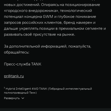
новых достижений. Опираясь на позиционирование
«городского внедорожника», технологический
потенциал концерна GWM и глубокое понимание
запросов российских клиентов, бренд намерен и
дальше укреплять позиции в премиальном сегменте и
развивать своё присутствие на рынке.
За дополнительной информацией, пожалуйста,
обращайтесь:
Пресс-служба TANK
pr@tank.ru
¹ Hybrid Intelligent 4WD TANK (Гибридный интеллектуальный
полноприводный Тэнк)
² Продажи за период Март 2023 г. – Ноябрь 2025 г.
Развернуть
³ Сити Премиум
⁴ Сити Эдвенчер
⁵ Парт-Тайм