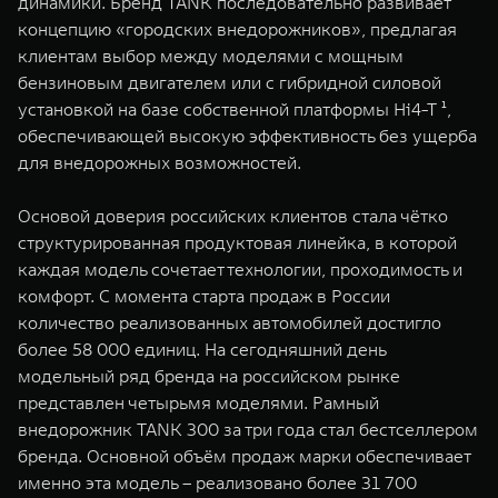
динамики. Бренд TANK последовательно развивает
WEY 80
WEY 80 Лаундж
концепцию «городских внедорожников», предлагая
Масштаб возможностей
Масштаб возможностей
клиентам выбор между моделями с мощным
от 6 449 000 ₽
от 8 099 000 ₽
бензиновым двигателем или с гибридной силовой
установкой на базе собственной платформы Hi4-T ¹,
обеспечивающей высокую эффективность без ущерба
для внедорожных возможностей.
Основой доверия российских клиентов стала чётко
структурированная продуктовая линейка, в которой
каждая модель сочетает технологии, проходимость и
комфорт. С момента старта продаж в России
количество реализованных автомобилей достигло
более 58 000 единиц. На сегодняшний день
модельный ряд бренда на российском рынке
представлен четырьмя моделями. Рамный
внедорожник TANK 300 за три года стал бестселлером
бренда. Основной объём продаж марки обеспечивает
именно эта модель – реализовано более 31 700