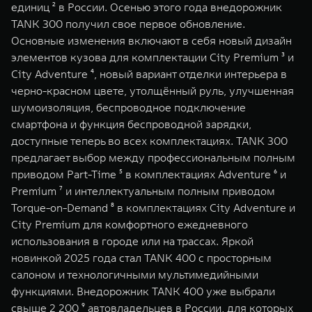
единиц ² в России. Осенью этого года внедорожник
TANK 300 получил свое первое обновление.
Основные изменения включают в себя новый дизайн
элементов кузова для комплектации City Premium ³ и
City Adventure ⁴, новый вариант отделки интерьера в
черно-красном цвете, утолщённый руль, улучшенная
шумоизоляция, беспроводное подключение
смартфона и функция беспроводной зарядки,
доступные теперь во всех комплектациях. TANK 300
предлагает выбор между профессиональным полным
приводом Part-Time ⁵ в комплектациях Adventure ⁶ и
Premium ⁷ и интеллектуальным полным приводом
Torque-on-Demand ⁸ в комплектациях City Adventure и
City Premium для комфортного ежедневного
использования в городе или на трассах. Яркой
новинкой 2025 года стал TANK 400 с просторным
салоном и технологичными мультимедийными
функциями. Внедорожник TANK 400 уже выбрали
свыше 2 200 ⁹ автовладельцев в России, для которых