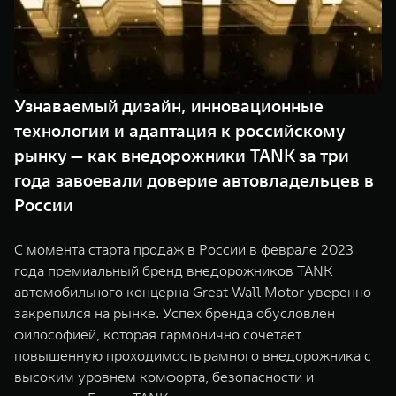
Сервис
ПОКУПКА АВТОМОБИЛЯ
TANK Финансы
Специальные предложения
TANK 500
TANK 700
Корпоративным клиентам
Моторные масла
Веди за собой
Сила признания
от 6 499 000 ₽
от 10 199 000 ₽
Узнаваемый дизайн, инновационные
TANK ФИНАНСЫ
ЦИФРОВЫЕ СЕРВИСЫ TANK
технологии и адаптация к российскому
рынку — как внедорожники TANK за три
TANK Кредит
Цифровые сервисы TANK
года завоевали доверие автовладельцев в
TANK Лизинг
Подписки
России
TANK Страхование
WEY 07
WEY 05
С момента старта продаж в России в феврале 2023
Расширяя границы комфорта
Эстетика нового времени
года премиальный бренд внедорожников TANK
от 6 149 000 ₽
от 5 699 000 ₽
автомобильного концерна Great Wall Motor уверенно
закрепился на рынке. Успех бренда обусловлен
философией, которая гармонично сочетает
повышенную проходимость рамного внедорожника с
высоким уровнем комфорта, безопасности и