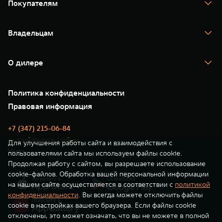
Покупателям
TANK 500
TANK 700
Спецпредложения
Тест-драйв
Владельцам
TANK Финансы
TANK Кредит
Гарантия
TANK Лизинг
Помощь на дороге
Корпоративным клиентам
О дилере
Новые цифровые сервисы TANK
Зарядные станции
Подписки
Проверено TANK
О нас
Специальные предложения
35 лет GWM
Сервис
Политика конфиденциальности
GWM ТЕХ ДЕНЬ
Нулевое ТО
Новости
Правовая информация
Моторные масла
+7 (347) 215-06-84
cs-tank@verra-tank.ru
Для улучшения работы сайта и взаимодействия с
Verra
пользователями сайта мы используем файлы cookie.
Продолжая работу с сайтом, вы разрешаете использование
cookie-файлов. Обработка вашей персональной информации
на нашем сайте осуществляется в соответствии с
политикой
конфиденциальности
. Вы всегда можете отключить файлы
cookie в настройках вашего браузера. Если файлы cookie
отключены, это может означать, что вы не можете в полной