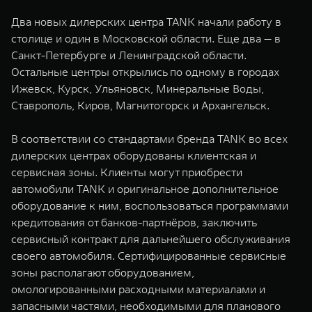
WEY 07
WEY 05
Два новых дилерских центра TANK начали работу в
Расширяя границы комфорта
Эстетика нов
столице и один в Московской области. Еще два — в
от 6 149 000 ₽
от 5 699 0
Санкт-Петербурге и Ленинградской области.
Остальные центры открылись по одному в городах
Ижевск, Курск, Ульяновск, Минеральные Воды,
Ставрополь, Киров, Магнитогорск и Архангельск.
В соответствии со стандартами бренда TANK во всех
дилерских центрах оборудованы клиентская и
сервисная зоны. Клиенты могут приобрести
автомобили TANK и оригинальное дополнительное
WEY 80
WEY 80 
оборудование к ним, воспользоваться программами
Масштаб возможностей
Масштаб воз
кредитования от банков-партнёров, заключить
от 6 449 000 ₽
от 8 099 
сервисный контракт для дальнейшего обслуживания
своего автомобиля. Сертифицированные сервисные
зоны располагают оборудованием,
омологированными расходными материалами и
запасными частями, необходимыми для планового