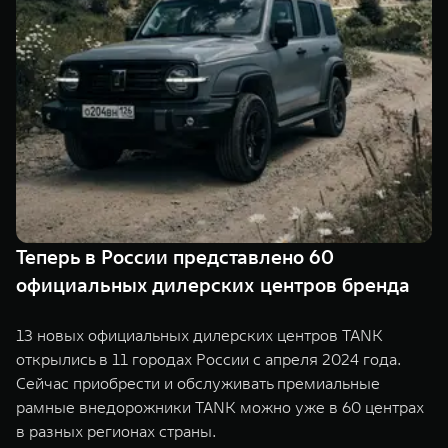
Сервис
ПОКУПКА АВТОМОБИЛЯ
TANK Финансы
Специальные предложения
Корпоративным клиентам
Моторные масла
TANK ФИНАНСЫ
ЦИФРОВЫЕ СЕРВИСЫ TANK
TANK Кредит
Цифровые сервисы TANK
TANK 500
TANK 700
TANK Лизинг
Подписки
Веди за собой
Сила признан
от 6 499 000 ₽
от 10 199 
Теперь в России представлено 60
TANK Страхование
официальных дилерских центров бренда
13 новых официальных дилерских центров TANK
открылись в 11 городах России с апреля 2024 года.
Сейчас приобрести и обслуживать премиальные
рамные внедорожники TANK можно уже в 60 центрах
в разных регионах страны.