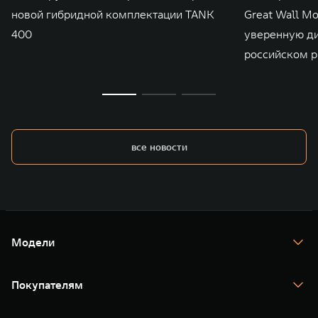
новой гибридной комплектации TANK
Great Wall M
400
уверенную д
российском р
все новости
Модели
TANK 300
TANK 400
Покупателям
TANK 500
TANK 700
Спецпредложения