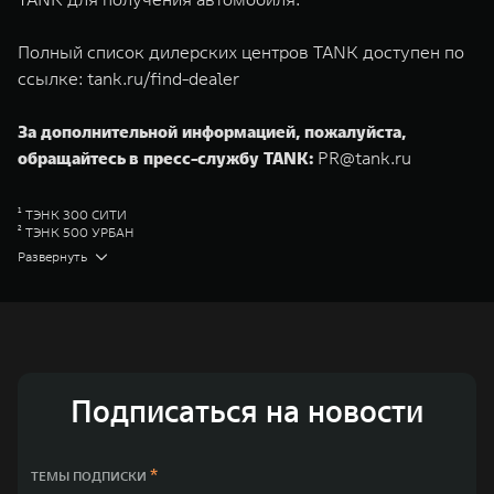
Полный список дилерских центров TANK доступен по
ссылке:
tank.ru/find-dealer
За дополнительной информацией, пожалуйста,
обращайтесь в пресс-службу TANK:
PR@tank.ru
¹ ТЭНК 300 СИТИ
² ТЭНК 500 УРБАН
³ ТЭНК 500 БЛЭКТРЭЙЛ
Развернуть
⁴ ОРА 03
⁵ ВЕЙ 05
⁶ ГВМ Стор
Great Wall Motor Company Limited (GWM) — глобальный производитель
внедорожников, кроссоверов и пикапов, специализирующийся на
интеллектуальных технологиях и экологичном производстве. Компания
была зарегистрирована на Гонконгской и Шанхайской фондовых биржах
в 2003 и 2011 годах соответственно. Сфера деятельности концерна
Подписаться на новости
GWM включает проектирование, исследования и разработки,
производство, продажу и обслуживание автомобилей и запчастей.
Значительная доля инвестиций GWM сосредоточена на
конструкторских разработках автомобилей и силовых агрегатов,
*
ТЕМЫ ПОДПИСКИ
использующих альтернативные источники энергии. Это обеспечивает