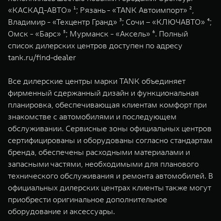
WEY 07
WEY 05
«КАСКАД-АВТО» ¹; Рязань - «TANK Автоимпорт» ²,
Расширяя границы комфорта
Эстетика нов
Владимир - «Техцентр Гранд» ³; Сочи – «КЛЮЧАВТО» ⁴;
от 6 149 000 ₽
от 5 699 0
Омск - «Барс» ⁵; Мурманск - «Аксель» ⁶. Полный
список дилерских центров доступен по адресу
tank.ru/find-dealer
Все дилерские центры марки TANK объединяет
фирменный сдержанный дизайн и функциональная
планировка, обеспечивающая клиентам комфорт при
знакомстве с автомобилями и последующем
обслуживании. Сервисные зоны официальных центров
WEY 80
WEY 80 
сертифицированы и оборудованы согласно стандартам
Масштаб возможностей
Масштаб воз
бренда, обеспечены расходными материалами и
от 6 449 000 ₽
от 8 099 
запасными частями, необходимыми для планового
технического обслуживания и ремонта автомобилей. В
официальных дилерских центрах клиенты также могут
приобрести оригинальное дополнительное
оборудование и аксессуары.