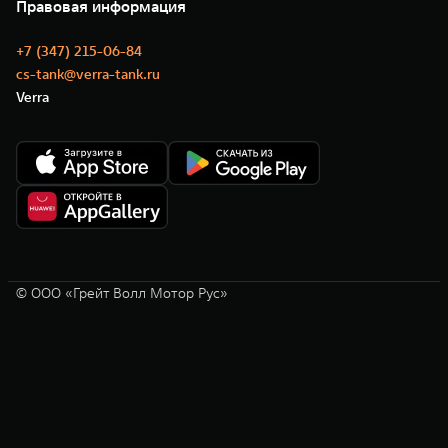
Новости
Правовая информация
Моторные масла
+7 (347) 215-06-84
cs-tank@verra-tank.ru
Verra
© ООО «Грейт Волл Мотор Рус»