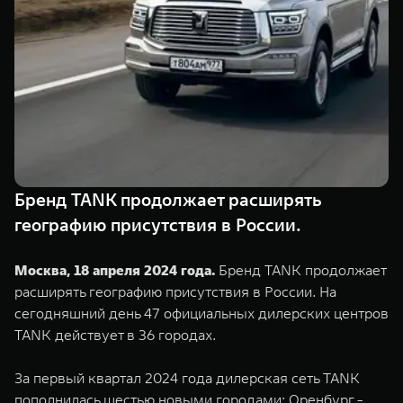
Сервис
ПОКУПКА АВТОМОБИЛЯ
TANK Финансы
Специальные предложения
Корпоративным клиентам
Моторные масла
TANK ФИНАНСЫ
ЦИФРОВЫЕ СЕРВИСЫ TANK
TANK Кредит
Цифровые сервисы TANK
TANK 500
TANK 700
Бренд TANK продолжает расширять
TANK Лизинг
Подписки
Веди за собой
Сила признан
географию присутствия в России.
от 6 499 000 ₽
от 10 199 
TANK Страхование
Москва, 18 апреля 2024 года.
Бренд TANK продолжает
расширять географию присутствия в России. На
сегодняшний день 47 официальных дилерских центров
TANK действует в 36 городах.
За первый квартал 2024 года дилерская сеть TANK
пополнилась шестью новыми городами: Оренбург -