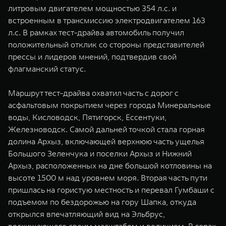
WEY 07
WEY 05
литровым двигателем мощностью 354 л.с. и
встроенным в трансмиссию электродвигателем 163
Расширяя границы комфорта
Эстетика нов
от 6 149 000 ₽
от 5 699 0
л.с. В рамках тест-драйва автомобиль получил
положительный отклик со стороны представителей
прессы и лидеров мнений, подтвердив свой
флагманский статус.
Маршрут тест-драйва охватил часть с дорог с
асфальтовым покрытием через города Минеральные
воды, Кисловодск, Пятигорск, Ессентуки,
Железноводск. Самой дальней точкой стала горная
WEY 80
WEY 80 
долина Архыз, включающей верхнюю часть ущелья
Большого Зеленчука и поселки Архыз и Нижний
Масштаб возможностей
Масштаб воз
от 6 449 000 ₽
от 8 099 
Архыз, расположенных на дне большой котловины на
высоте 1500 м над уровнем моря. Вторая часть пути
пришлась на гористую местность и перевал Гумбаши с
подъемом по бездорожью на гору Шапка, откуда
открылся впечатляющий вид на Эльбрус,