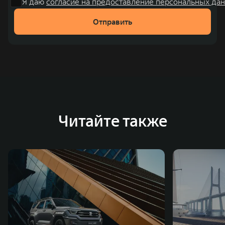
Я даю
согласие на предоставление персональных дан
рублей). С 1998 года Great Wall Motor занимает первое
Отправить
место по объёмам продаж пикапов в Китае. На
сегодняшний день концерн GWM создал мировую
систему исследований и разработок, включая центры
в России, Китае, Японии, США, Германии, Индии,
Австрии и Южной Корее. Компания построила
глобальную систему «14+5», которая включает 10
внутренних производственных комплексов и 4
Читайте также
зарубежных – в России, Таиланде, Бразилии и Индии, а
также 5 предприятий по сборке автомобилей.