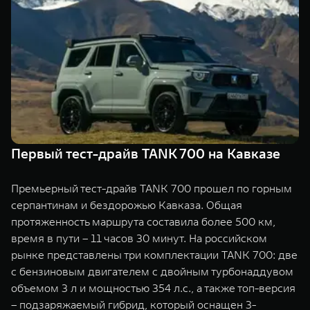
Сервис
ПОКУПКА АВТОМОБИЛЯ
TANK Финансы
Специальные предложения
Корпоративным клиентам
Моторные масла
TANK ФИНАНСЫ
ЦИФРОВЫЕ СЕРВИСЫ TANK
TANK Кредит
Цифровые сервисы TANK
TANK 500
TANK 700
Первый тест-драйв TANK 700 на Кавказе
TANK Лизинг
Подписки
Веди за собой
Сила признан
от 6 499 000 ₽
от 10 199 
TANK Страхование
Премьерный тест-драйв TANK 700 прошел по горным
серпантинам и бездорожью Кавказа. Общая
протяженность маршрута составила более 500 км,
время в пути – 11 часов 30 минут. На российском
рынке представлены три комплектации TANK 700: две
с бензиновым двигателем с двойным турбонаддувом
объемом 3 л и мощностью 354 л.с., а также топ-версия
– подзаряжаемый гибрид, который оснащен 3-