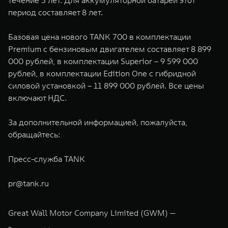
течение 5 лет. Для аккумуляторной батареи этот
период составляет 8 лет.
Базовая цена нового TANK 700 в комплектации
Premium с бензиновым двигателем составляет 8 899
000 рублей, в комплектации Superior – 9 599 000
рублей, в комплектации Edition One с гибридной
силовой установкой – 11 899 000 рублей. Все цены
включают НДС.
За дополнительной информацией, пожалуйста,
обращайтесь:
Пресс-служба TANK
pr@tank.ru
Great Wall Motor Company Limited (GWM) —
глобальный производитель внедорожников,