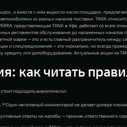
вырос, и вместе с ним выросло число площадок, предлага
втомобилями из разных каналов поставки. TANK относится 
 VERRA, представляющая TANK в Уфе, работает со всем эти
пичных регламентов обслуживания до налаженных каналов п
ретной марке — это и есть главный разграничитель между 
ции и спецпредложения — это нормально, но всегда провер
му кредиту или допоборудованию. Актуальные акции на TA
я: как читать прав
стоит подходить аналитически:
ы. **Один негативный комментарий не делает дилера плохи
уктивные ответы на жалобы — признак ответственного сер