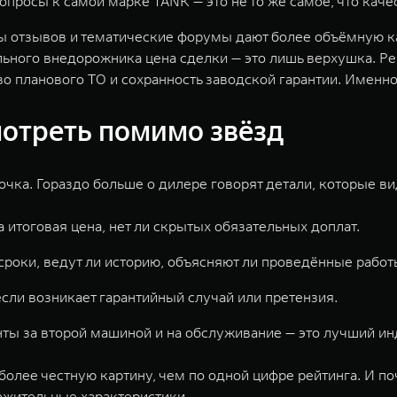
Вопросы к самой марке TANK — это не то же самое, что кач
ры отзывов и тематические форумы дают более объёмную ка
ного внедорожника цена сделки — это лишь верхушка. Ре
во планового ТО и сохранность заводской гарантии. Именн
мотреть помимо звёзд
очка. Гораздо больше о дилере говорят детали, которые в
а итоговая цена, нет ли скрытых обязательных доплат.
роки, ведут ли историю, объясняют ли проведённые работ
если возникает гарантийный случай или претензия.
ты за второй машиной и на обслуживание — это лучший ин
олее честную картину, чем по одной цифре рейтинга. И по
ожительные характеристики.