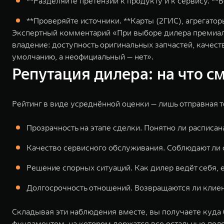
**Разделяйте претензии к продукту и к сервису. **
**Проверяйте источники. **Карты (2ГИС), агрегато
Экспертный комментарий «При выборе дилера премиаль
владение: доступность оригинальных запчастей, качест
умолчанию, а неофициальный — нет».
Репутация дилера: на что с
Рейтинг в виде усреднённой оценки — лишь отправная т
Прозрачность на этапе сделки. Понятно ли расписан
Качество сервисного обслуживания. Соблюдают ли с
Решение спорных ситуаций. Как дилер ведёт себя, 
Долгосрочность отношений. Возвращаются ли клиен
Складывая эти наблюдения вместе, вы получаете куда б
фундаментом, на котором держатся все остальные пол