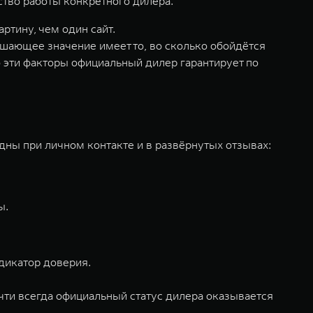
ество работы конкретного дилера.
ртину, чем один сайт.
шающее значение имеет то, во сколько обойдётся
о эти факторы официальный дилер гарантирует по
идны при личном контакте и в развёрнутых отзывах:
ы.
дикатор доверия.
чти всегда официальный статус дилера оказывается