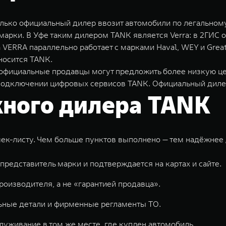
Только официальный дилер ввозит автомобили по легально
арки. В Уфе таким дилером TANK является Verra: в 2ГИС о
а VERRA параллельно работает с марками Haval, WEY и Grea
носится TANK.
фициальные продавцы могут предложить более низкую цену
и подключении цифровых сервисов TANK. Официальный диле
жного дилера TANK
чек-листу. Чем больше пунктов выполнено — тем надёжнее
редставитель марки и подтверждается на картах и сайте.
оизводителя, а не «гарантией продавца».
ьные детали и фирменные регламенты ТО.
уживание в том же месте, где куплен автомобиль.