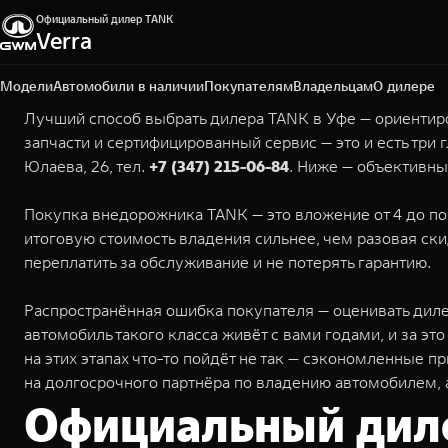
Официальный дилер TANK
Verra
Уфа, пр-кт Салавата Юлаева, д. 26
+7 (347) 215-06-84
Модели
Автомобили в наличии
Покупателям
Владельцам
О дилере
Лучший способ выбрать дилера TANK в Уфе — ориентиро
запчасти и сертифицированный сервис — это и есть тр
Юлаева, 26, тел.
+7 (347) 215-06-84
. Ниже — объективны
Покупка внедорожника TANK — это вложение от 4 до по
итоговую стоимость владения сильнее, чем разовая скид
переплатить за обслуживание и не потерять гарантию.
Распространённая ошибка покупателя — оценивать диле
автомобиль такого класса живёт с вами годами, и за эт
на этих этапах что-то пойдёт не так — сэкономленные 
на долгосрочного партнёра по владению автомобилем, 
Официальный диле