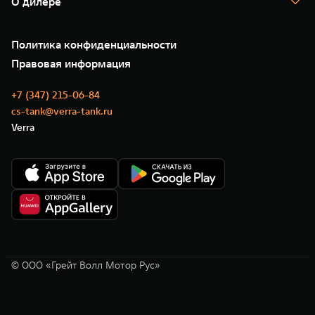
О дилере
Новые цифровые сервисы TANK
Зарядные станции
Подписки
Проверено TANK
О нас
Специальные предложения
35 лет GWM
Сервис
Политика конфиденциальности
GWM ТЕХ ДЕНЬ
Нулевое ТО
Новости
Правовая информация
Моторные масла
+7 (347) 215-06-84
cs-tank@verra-tank.ru
Verra
© ООО «Грейт Волл Мотор Рус»