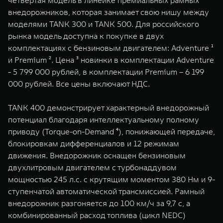
четвертая модель в линейке премиальных рамных
WEY 07
WEY 05
внедорожников, которая занимает свою нишу между
Расширяя границы комфорта
Эстетика нов
моделями TANK 300 и TANK 500. Для российского
от 6 149 000 ₽
от 5 699 0
рынка модель доступна к покупке в двух
комплектациях с бензиновым двигателем: Adventure ¹
и Premium ². Цена ³ новинки в комплектации Adventure
- 5 799 000 рублей, в комплектации Premium – 6 199
000 рублей. Все цены включают НДС.
TANK 400 демонстрирует характерный внедорожный
потенциал благодаря интеллектуальному полному
приводу (Torque-on-Demand ⁴), понижающей передаче,
WEY 80
WEY 80 
блокировкам дифференциалов и 12 режимам
Масштаб возможностей
Масштаб воз
движения. Внедорожник оснащен бензиновым
от 6 449 000 ₽
от 8 099 
двухлитровым двигателем с турбонаддувом
мощностью 245 л.с. с крутящим моментом 380 Нм и 9-
ступенчатой автоматической трансмиссией. Рамный
внедорожник разгоняется до 100 км/ч за 9,7 с, а
комбинированный расход топлива (цикл NEDC)