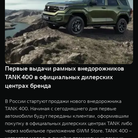
Сервис
ПОКУПКА АВТОМОБИЛЯ
TANK Финансы
Специальные предложения
Корпоративным клиентам
Моторные масла
TANK ФИНАНСЫ
ЦИФРОВЫЕ СЕРВИСЫ TANK
TANK Кредит
Цифровые сервисы TANK
TANK 500
TANK 700
Первые выдачи рамных внедорожников
TANK Лизинг
Подписки
Веди за собой
Сила признан
TANK 400 в официальных дилерских
от 6 499 000 ₽
от 10 199 
TANK Страхование
центрах бренда
В России стартуют продажи нового внедорожника
TANK 400. Начиная с сегодняшнего дня первые
автомобили будут переданы клиентам, оформившим
покупку в официальных дилерских центрах TANK либо
через мобильное приложение GWM Store. TANK 400 –