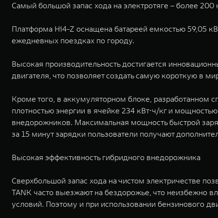
Самый большой запас хода на электротяге – более 200
Платформа Hi4-Z оснащена батареей емкостью 59,05 кВт
ежедневных поездках по городу.
Высокая производительность достигается инновационн
двигателя, что позволяет создать самую короткую в 
Кроме того, в аккумуляторном блоке, разработанном с
плотностью энергии в ячейке 234 кВт⋅ч/кг и мощностью
внедорожников. Максимальная мощность быстрой зарядк
за 15 минут зарядки пользователи получают дополнител
Высокая эффективность гибридного внедорожника
Сверхбольшой запас хода на чистом электричестве позв
TANK часто выезжают на бездорожье, что неизбежно вле
условий. Поэтому и при использовании бензинового дв