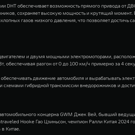
ии DHT обеспечивает возможность прямого привода от ДВС
жников, сохраняет высокую мощность и крутящий момент.
хлопных газов низкого давления, что позволяет достичь с
вигателем и двумя мощными электромоторами, расположе
, обеспечивая разгон от 0 до 100 км/ч примерно за 4 сек
обеспечивать движение автомобиля и вырабатывать элект
и схемами гибридной трансмиссии внедорожников и достичь
автомобильного концерна GWM Джек Вей, бывший ведущий 
ntraveled Hooke Гао Цзиньсон, чемпион Ралли Китая 2024 
в Китае.