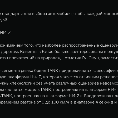
 стандарты для выбора автомобиля, чтобы каждый мог вы
уэй.
Hi4-Z
пониманием того, что наиболее распространенные сценари
 дорогам. Клиенты в Китае больше заинтересованы в ощущ
хотят впечатлений на природе», - отметил Гу Юкун, замест
го сегмента рынка бренд TANK придерживается философии 
ю платформу Hi4-Z, которая является отличным решением 
ожных технологий без учета различных сценариев невозм
 является модель TANK, построенная на платформе Hi4-T,
ь TANK, построенная на платформе Hi4-Z». Внедорожная п
временем разгона от 0 до 100 км/ч в диапазоне 4 секунд 