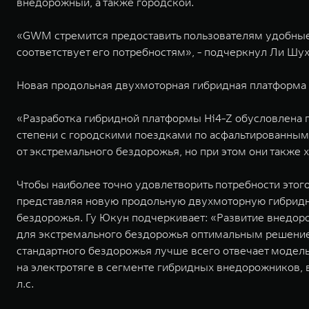
внедорожный, а также городской.
«GWM стремится предоставить пользователям удобные
соответствует его потребностям», - подчеркнул Ли Шух
Новая продольная двухмоторная гибридная платформа 
«Разработка гибридной платформы Hi4-Z обусловлена 
степени с городскими поездками по асфальтированным
от экстремального бездорожья, но при этом они также 
Чтобы наиболее точно удовлетворить потребности это
представляя новую продольную двухмоторную гибридну
бездорожья. Гу Юкун подчеркивает: «Развитие внедор
для экстремального бездорожья оптимальным решением
стандартного бездорожья лучше всего отвечает модел
на электротяге в сегменте гибридных внедорожников, 
л.с.