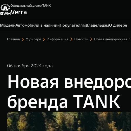
Официальный дилер TANK
Verra
Уфа, пр-кт Салавата Юлаева, д. 26
+7 (347) 215-06-84
Модели
Автомобили в наличии
Покупателям
Владельцам
О дилере
Главная
О дилере
Информация
Новости
Новая внедорожная п
06 ноября 2024 года
Новая внедор
бренда TANK