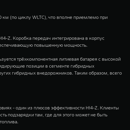
0 км (по циклу WLTC), что вполне приемлемо при
4-Z. Коробка передач интегрирована в корпус
 обеспечивающую повышенную мощность.
ьзуется трёхкомпонентная литиевая батарея с высокой
 лидирующие позиции в сегменте гибридных
ругих гибридных внедорожников. Таким образом, всего
овиях - один из плюсов эффективности Hi4-Z. Клиенты
ть подзарядки там, где для этого может не быть
топлива.