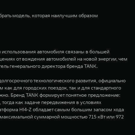
брать модель, которая наилучшим образом
и использования автомобиля связаны в большей
ениях от вождения автомобилей на новой энергии, чем
итель генерального директора бренда TANK.
долгосрочного технологического развития, официально
как для городских поездок, так и для стандартного
ожно. Бренд TANK формирует понятное предложение:
 тогда как задаче передвижения в условиях
латформа Hi4-Z обладает самым большим запасом хода
и максимальной суммарной мощностью 715 кВт или 972