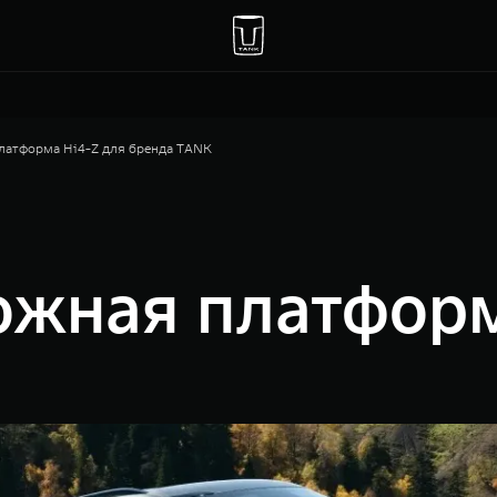
латформа Hi4-Z для бренда TANK
ожная платформ