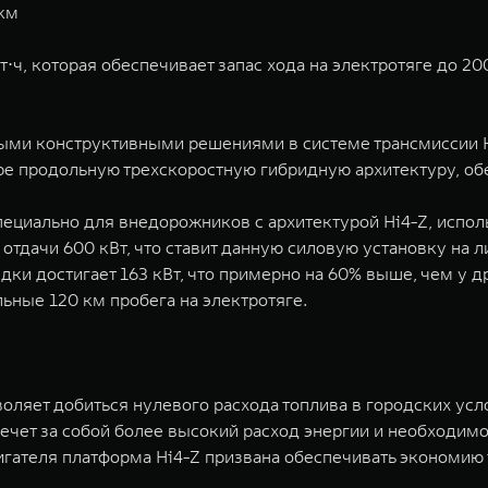
 км
⋅ч, которая обеспечивает запас хода на электротяге до 20
ыми конструктивными решениями в системе трансмиссии Hi
мире продольную трехскоростную гибридную архитектуру,
пециально для внедорожников с архитектурой Hi4-Z, испол
 отдачи 600 кВт, что ставит данную силовую установку на
и достигает 163 кВт, что примерно на 60% выше, чем у д
ьные 120 км пробега на электротяге.
оляет добиться нулевого расхода топлива в городских усл
чет за собой более высокий расход энергии и необходимос
игателя платформа Hi4-Z призвана обеспечивать экономию 