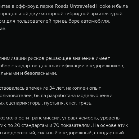
Китае в офф-роуд парке Roads Untraveled Hooke и была
 продольной двухмоторной гибридной архитектурой.
ом для пользователей при выборе автомобиля.
ае.
минимизации рисков решающее значение имеет
абор стандартов для классификации внедорожников,
тельными и безопасными.
овалась в течение 34 лет, накоплен опыт
пользователей, была разработана модель оценки
сценария: горы, пустыня, снег, грязь.
озможности трансмиссии, управляемость, уровень
к по 20 стандартам и 70 показателям. На основе этих
ер внедорожный, сильный внедорожный, стандартный