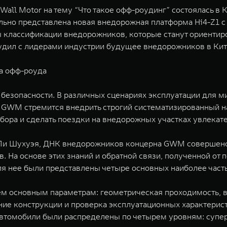
all Motor на тему “Что такое офф-роудинг” состоялась в 
ьно представлена новая внедорожная платформа Hi4-Z1 с
 классификации внедорожников, которые станут ориентир
дил с лидерами индустрии будущее внедорожников в Кит
ра офф-роуда
безопасности. В различных сценариях эксплуатации для 
. GWM стремится внедрить строгий систематизированный н
ыбора и сделать поездки на внедорожных участках увлека
Ли Шухуэя, ДНК внедорожников концерна GWM совершенств
 На основе этих знаний и обратной связи, полученной от 
 нее были представлены четыре основных наиболее частых 
м основным параметрам: геометрическая проходимость, в
ие конструкции и проверка эксплуатационных характеристи
автомобили были распределены по четырем уровням: суп