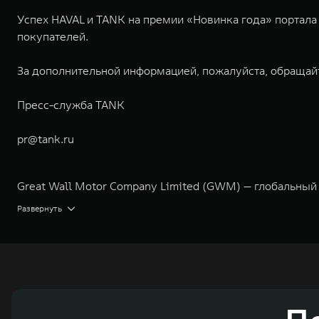
Успех HAVAL и TANK на премии «Новинка года» портала
покупателей.
За дополнительной информацией, пожалуйста, обращай
Пресс-служба TANK
pr@tank.ru
Great Wall Motor Company Limited (GWM) — глобальный
экологичном производстве. Компания была зарегистрир
Развернуть
концерна GWM включает проектирование, исследования 
GWM сосредоточена на конструкторских разработках ав
технологическое преимущество GWM и позволяет созда
активный вклад в создание технологического ландшафт
автомобильных брендов GWM – интеллектуальных крос