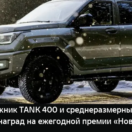
ник TANK 400 и среднеразмерны
аград на ежегодной премии «Нови