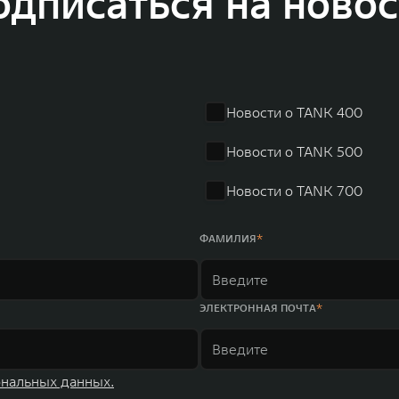
одписаться на новос
 также новый технологичный бренд SALOON – в совокупно
олдинга GWM входят 80 дочерних компаний, а штат включае
в год. По итогам 2021 года общая выручка компании увел
r занимает первое место по объёмам продаж пикапов в Кит
 России, Китае, Японии, США, Германии, Индии, Австрии и
Новости о TANK 400
ных комплексов и 4 зарубежных – в России, Таиланде, Бра
Новости о TANK 500
Новости о TANK 700
ФАМИЛИЯ
ЭЛЕКТРОННАЯ ПОЧТА
ональных данных.