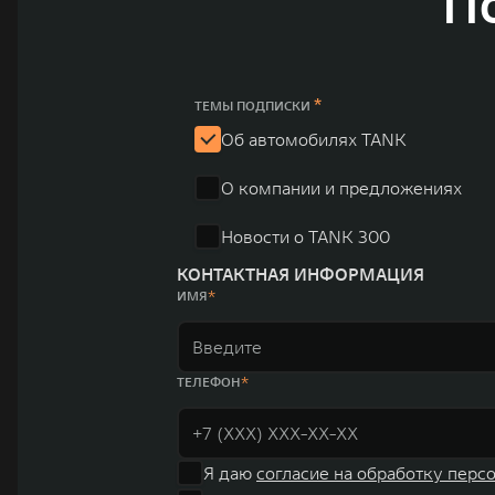
П
электромобилей ORA, премиальных кроссоверов WEY, а
автомобилей в более чем 60 регионах мира. В состав х
продажи GWM превышают отметку в 1 млн автомобилей 
юаней (1,6 трлн рублей). С 1998 года Great Wall Moto
*
ТЕМЫ ПОДПИСКИ
систему исследований и разработок, включая центры в
Об автомобилях TANK
«14+5», которая включает 10 внутренних производствен
О компании и предложениях
автомобилей.
Новости о TANK 300
КОНТАКТНАЯ ИНФОРМАЦИЯ
ИМЯ
ТЕЛЕФОН
Я даю
согласие на обработку перс