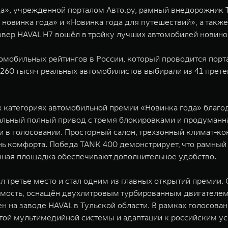
да», учрежденной порталом Авто.ру, рамный внедорожник 
новинка года» и «Новинка года для путешествий», а также
овер HAVAL H7 вошёл в тройку лучших автомобилей новинок
омобильных рейтингов в России, который проводится порта
е 260 тысяч реальных автомобилистов выбирали из 41 пре
 категориях автомобильной премии «Новинка года» благо
уальный полный привод с тремя блокировками и продуман
 в голосовании. Просторный салон, трехзонный климат-кон
нь комфорта. Победа TANK 400 демонстрирует, что рамны
очная площадка обеспечивают дополнительное удобство.
л третье место и стал одним из главных открытий премии
мость, оснащён двухлитровым турбированным двигателем м
 на заводе HAVAL в Тульской области. В рамках голосован
той мультимедийной системы и адаптации к российским у