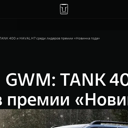
ANK 400 и HAVAL H7 среди лидеров премии «Новинка года»
 GWM: TANK 40
в премии «Нови