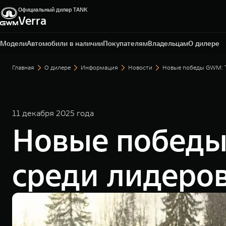
Официальный дилер TANK
Verra
Уфа, пр-кт Салавата Юлаева, д. 26
+7 (347) 215-06-84
Модели
Автомобили в наличии
Покупателям
Владельцам
О дилере
Главная
О дилере
Информация
Новости
Новые победы GWM: T
11 декабря 2025 года
Новые победы
среди лидеро