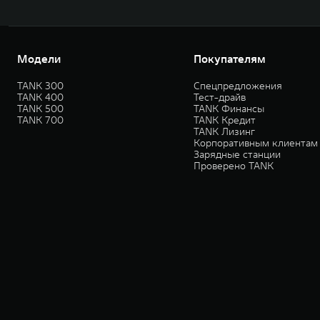
Модели
Покупателям
TANK 300
Спецпредложения
TANK 400
Тест-драйв
TANK 500
TANK Финансы
TANK 700
TANK Кредит
TANK Лизинг
Корпоративным клиентам
Зарядные станции
Проверено TANK