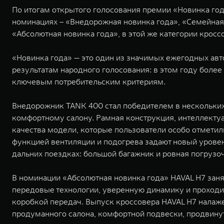
По итогам открытого голосования премии «Новинка го
номинациях – «Внедорожная новинка года», «Семейная 
«Абсолютная новинка года», в этой же категории кросс
«Новинка года» — это один из значимых ежегодных авт
результатам народного голосования: в этом году боле
ключевым потребительским критериям.
Внедорожник TANK 400 стал победителем в нескольких
комфортному салону. Рамная конструкция, интеллект
качества модели, которые пользователи особо отметили
функцией вентиляции и подогрева задают новый урове
дальних поездках: большой багажник и ровная погруз
В номинации «Абсолютная новинка года» HAVAL H7 заня
передовые технологии, уверенную динамику и проходи
коробкой передач. Выпуск кроссовера HAVAL H7 налажен
продуманного салона, комфортной подвески, продвину