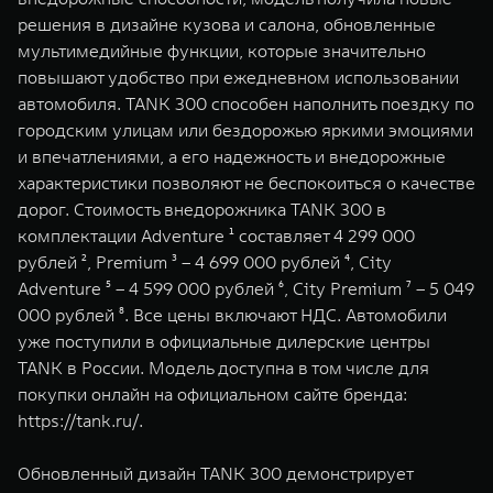
WEY 07
WEY 05
решения в дизайне кузова и салона, обновленные
Расширяя границы комфорта
Эстетика нов
мультимедийные функции, которые значительно
от 6 149 000 ₽
от 5 699 0
повышают удобство при ежедневном использовании
автомобиля. TANK 300 способен наполнить поездку по
городским улицам или бездорожью яркими эмоциями
и впечатлениями, а его надежность и внедорожные
характеристики позволяют не беспокоиться о качестве
дорог. Стоимость внедорожника TANK 300 в
комплектации Adventure ¹ составляет 4 299 000
рублей ², Premium ³ – 4 699 000 рублей ⁴, City
Adventure ⁵ – 4 599 000 рублей ⁶, City Premium ⁷ – 5 049
WEY 80
WEY 80 
000 рублей ⁸. Все цены включают НДС. Автомобили
Масштаб возможностей
Масштаб воз
уже поступили в официальные дилерские центры
от 6 449 000 ₽
от 8 099 
TANK в России. Модель доступна в том числе для
покупки онлайн на официальном сайте бренда:
https://tank.ru/
.
Обновленный дизайн TANK 300 демонстрирует