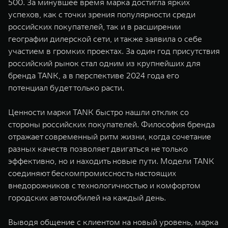
500. За минувшее время марка достигла ярких
WEY 07
WEY 05
успехов, как с точки зрения популярности среди
Расширяя границы комфорта
Эстетика нов
российских покупателей, так и в расширении
от 6 149 000 ₽
от 5 699 0
географии дилерской сети, и также заявила о себе
участием в громких проектах. За один год присутствия
российский рынок стал одним из крупнейших для
бренда TANK, а в перспективе 2024 года его
потенциал будет только расти.
Ценности марки TANK быстро нашли отклик со
стороны российских покупателей. Философия бренда
отражает современный ритм жизни, когда сочетание
WEY 80
WEY 80 
разных качеств позволяет двигаться не только
Масштаб возможностей
Масштаб воз
эффективно, но и находить новые пути. Модели TANK
от 6 449 000 ₽
от 8 099 
соединяют бескомпромиссность настоящих
внедорожников с технологичностью и комфортом
городских автомобилей на каждый день.
Выводя общение с клиентом на новый уровень, марка