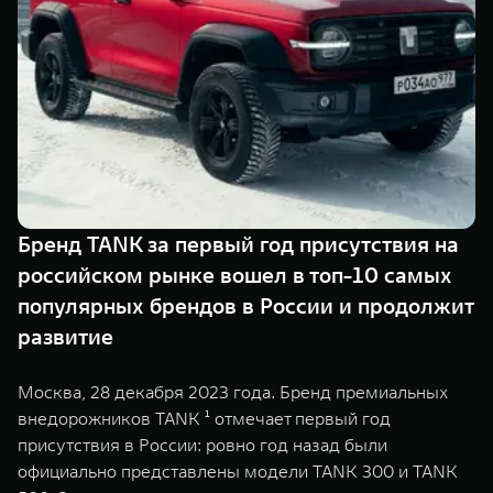
Сервис
ПОКУПКА АВТОМОБИЛЯ
TANK Финансы
Специальные предложения
Корпоративным клиентам
Моторные масла
TANK ФИНАНСЫ
ЦИФРОВЫЕ СЕРВИСЫ TANK
TANK Кредит
Цифровые сервисы TANK
TANK 500
TANK 700
Бренд TANK за первый год присутствия на
TANK Лизинг
Подписки
Веди за собой
Сила признан
российском рынке вошел в топ-10 самых
от 6 499 000 ₽
от 10 199 
TANK Страхование
популярных брендов в России и продолжит
развитие
Москва, 28 декабря 2023 года. Бренд премиальных
внедорожников TANK ¹ отмечает первый год
присутствия в России: ровно год назад были
официально представлены модели TANK 300 и TANK