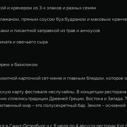
сой и крекером из 3-х злаков и разных семян
клажаном, пряным соусом буа будраном и маковым кранч
ми и пикантной заправкой из трав и анчоусов
ината и овечьего сыра
ирем и базиликом
изитной карточкой сет-меню и главным блюдом, которое о
ескую карту фестиваля неслучайны. В концепции ресторан
нично сплелись традиции Древней Греции, Востока и Запада.
отаенный мир – это полусекретный бар. Земля – основной з
 в Санкт-Петербург и с 9 июля по 4 августа ресторан Koi