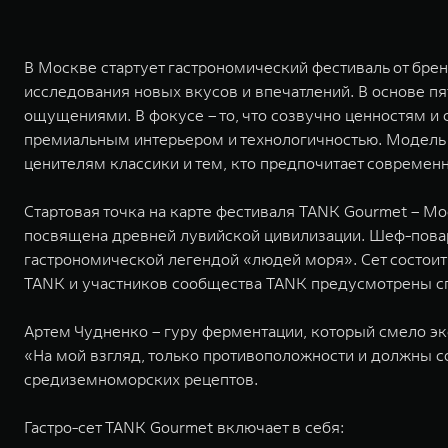
В Москве стартует гастрономический фестиваль от бре
исследования новых вкусов и впечатлений. В основе п
ощущениями. В фокусе – то, что созвучно ценностям и
премиальным интерьером и технологичностью. Модель 
ценителям классики и тем, кто предпочитает современ
Стартовая точка на карте фестиваля TANK Gourmet – Мо
посвящена древней лувийской цивилизации. Шеф-повар
гастрономической легендой «людей моря». Сет состоит и
TANK и участников сообщества TANK предусмотрены 
Артем Чудненко – гуру ферментации, который смело 
«На мой взгляд, только противоположности и должны со
средиземноморских рецептов.
Гастро-сет TANK Gourmet включает в себя: