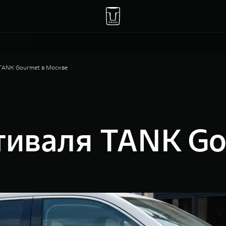
TANK Gourmet в Москве
тиваля TANK Go