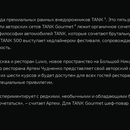
нда премиальных рамных внедорожников TANK ¹. Это пять р
яти авторских сетов TANK Gourmet ² лежит органичное соч
 философии автомобилей TANK, которые сочетают бруталь
TANK 500 выступает хедлайнером фестиваля, сопровождая
ность.
сква и ресторан Luwo, новое пространство на Большой Ник
 ресторана Артем Чудненко представляет свой авторский
з шести курсов и будет доступен для всех гостей ресторан
специальные привилегии.
экспериментирует с редкими, необычными и обладающими
четаться», – считает Артем. Для TANK Gourmet шеф-повар 