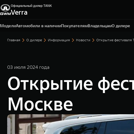
Официальный дилер TANK
Verra
Уфа, пр-кт Салавата Юлаева, д. 26
+7 (347) 215-06-84
Модели
Автомобили в наличии
Покупателям
Владельцам
О дилере
Главная
О дилере
Информация
Новости
Открытие фестиваля 
03 июля 2024 года
Открытие фес
Москве