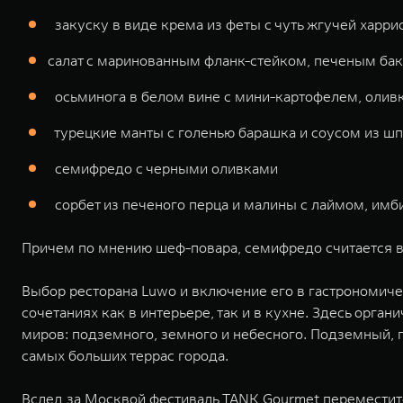
закуску в виде крема из феты с чуть жгучей харри
салат с маринованным фланк-стейком, печеным ба
осьминога в белом вине с мини-картофелем, оливка
турецкие манты с голенью барашка и соусом из шп
семифредо с черными оливками
сорбет из печеного перца и малины с лаймом, имб
Причем по мнению шеф-повара, семифредо считается в
Выбор ресторана Luwo и включение его в гастрономич
сочетаниях как в интерьере, так и в кухне. Здесь орга
миров: подземного, земного и небесного. Подземный, п
самых больших террас города.
Вслед за Москвой фестиваль TANK Gourmet переместится