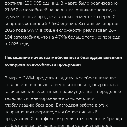
достигли 130 095 единиц. В марте было реализовано
WEY 07
WEY 05
21 857 автомобилей на новых источниках энергии, а
Расширяя границы комфорта
Эстетика нов
кумулятивные продажи в этом сегменте за первый
от 6 149 000 ₽
от 5 699 0
квартал составили 52 630 единиц. За первый квартал
2026 года GWM в общей сложности реализовал 269
104 автомобиля, что на 4,79% больше того же периода
в 2025 году.
Повышение качества мобильности благодаря высокой
конкурентоспособности продукции
В марте GWM продолжил уделять особое внимание
WEY 80
WEY 80 
совершенствованию клиентского опыта, опираясь на
Масштаб возможностей
Масштаб воз
ключевые конкурентные преимущества — передовые
от 6 449 000 ₽
от 8 099 
технологии, внедорожные возможности и
глобализацию брендов. Благодаря работе в этих
направлениях формируется более сильный
продуктовый портфель, укрепляются ценности бренда
и обеспечивается качественный устойчивый рост.