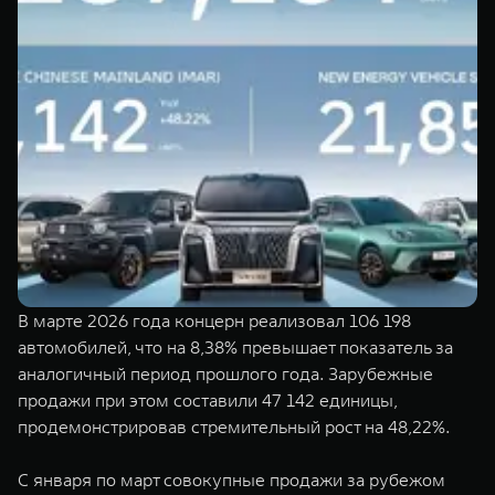
Сервис
ПОКУПКА АВТОМОБИЛЯ
TANK Финансы
Специальные предложения
Корпоративным клиентам
Моторные масла
TANK ФИНАНСЫ
ЦИФРОВЫЕ СЕРВИСЫ TANK
TANK Кредит
Цифровые сервисы TANK
TANK 500
TANK 700
TANK Лизинг
Подписки
Веди за собой
Сила признан
от 6 499 000 ₽
от 10 199 
TANK Страхование
В марте 2026 года концерн реализовал 106 198
автомобилей, что на 8,38% превышает показатель за
аналогичный период прошлого года. Зарубежные
продажи при этом составили 47 142 единицы,
продемонстрировав стремительный рост на 48,22%.
С января по март совокупные продажи за рубежом