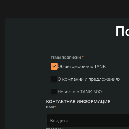
GWM сосредоточена на конструкторских разработках ав
технологическое преимущество GWM и позволяет созда
активный вклад в создание технологического ландшафт
автомобильных брендов GWM – интеллектуальных крос
П
электромобилей ORA, премиальных кроссоверов WEY, а
автомобилей в более чем 60 регионах мира. В состав х
продажи GWM превышают отметку в 1 млн автомобилей 
юаней (1,6 трлн рублей). С 1998 года Great Wall Moto
*
ТЕМЫ ПОДПИСКИ
систему исследований и разработок, включая центры в
Об автомобилях TANK
«14+5», которая включает 10 внутренних производствен
О компании и предложениях
автомобилей.
Новости о TANK 300
КОНТАКТНАЯ ИНФОРМАЦИЯ
ИМЯ