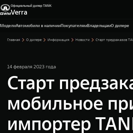
Официальный дилер TANK
Verra
Уфа, пр-кт Салавата Юлаева, д. 26
+7 (347) 215-06-84
Модели
Автомобили в наличии
Покупателям
Владельцам
О дилере
Главная
О дилере
Информация
Новости
Старт предзаказов T
14 февраля 2023 года
Старт предзак
мобильное пр
импортер TAN