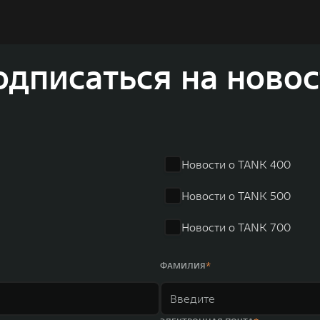
томобилей и силовых агрегатов, использующих альтернати
вать более экологичные, умные и безопасные продукты д
а автомобильной отрасли, в том числе посредством разра
соверов и внедорожников HAVAL, выносливых пикапов G
одписаться на новос
 также новый технологичный бренд SALOON – в совокупно
олдинга GWM входят 80 дочерних компаний, а штат включае
в год. По итогам 2021 года общая выручка компании увел
r занимает первое место по объёмам продаж пикапов в Кит
 России, Китае, Японии, США, Германии, Индии, Австрии и
Новости о TANK 400
ных комплексов и 4 зарубежных – в России, Таиланде, Бра
Новости о TANK 500
Новости о TANK 700
ФАМИЛИЯ