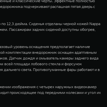
енные и классические черты. Эффектные полностью
недорожника подчеркивают распашная пятая дверь с
 по 12,3 дюйма. Сиденья отделаны черной кожей Nappa
жем. Пассажирам задних сидений доступны обогрев,
азовый уровень оснащения предполагает наличие
овой комплектации внедорожник оснащен адаптивным
аков. Датчик дождя и омыватель камеры заднего вида
ом всей площади лобового стекла и форсунок
 дальнего света. Противотуманные фары работают и в
вижении изображения с четырех наружных видеокамер
идит происходящее под передними колесами и угол их