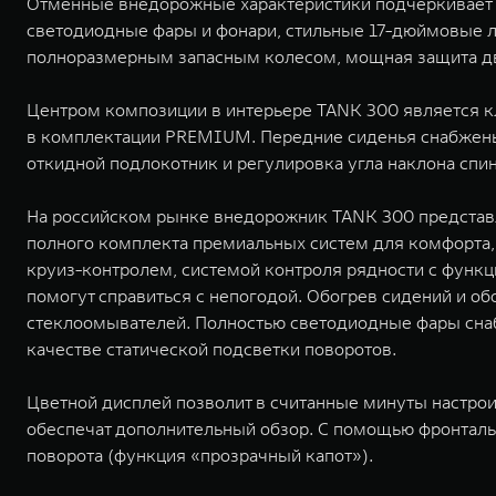
Отменные внедорожные характеристики подчеркивает б
светодиодные фары и фонари, стильные 17-дюймовые л
полноразмерным запасным колесом, мощная защита дв
Центром композиции в интерьере TANK 300 является к
в комплектации PREMIUM. Передние сиденья снабжены 
откидной подлокотник и регулировка угла наклона спин
На российском рынке внедорожник TANK 300 представ
полного комплекта премиальных систем для комфорта,
круиз-контролем, системой контроля рядности с функ
помогут справиться с непогодой. Обогрев сидений и о
стеклоомывателей. Полностью светодиодные фары сна
качестве статической подсветки поворотов.
Цветной дисплей позволит в считанные минуты настро
обеспечат дополнительный обзор. С помощью фронталь
поворота (функция «прозрачный капот»).