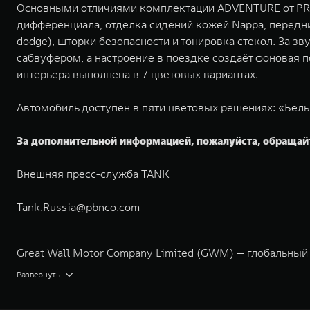
Основными отличиями комплектации ADVENTURE от PRE
дифференциала, отделка сидений кожей Nappa, передни
dodge), шторки безопасности и тонировка стекол. За 
сабвуфером, а настроение в поездке создаёт фоновая 
интерьера выполнена в 7 цветовых вариантах.
Автомобиль доступен в пяти цветовых решениях: «Бел
За дополнительной информацией, пожалуйста, обращай
Внешняя пресс-служба TANK
Tank.Russia@pbnco.com
Great Wall Motor Company Limited (GWM) — глобальный
экологичном производстве. Компания была зарегистрир
Развернуть
концерна GWM включает проектирование, исследования 