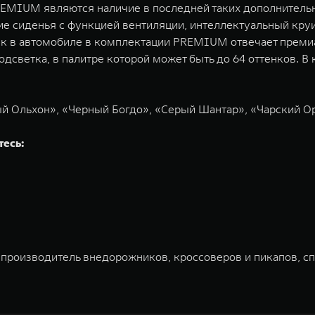
MIUM являются наличие в последней таких дополнительн
е сиденья с функцией вентиляции, интеллектуальный круи
звук в автомобиле в комплектации PREMIUM отвечает преми
подсветка, в палитре которой может быть до 64 оттенков.
ый Ольхон», «Черный Богдо», «Серый Шантар», «Чарский О
тесь:
 производитель внедорожников, кроссоверов и пикапов, с
ована на Гонконгской и Шанхайской фондовых биржах в 20
и разработки, производство, продажу и обслуживание авт