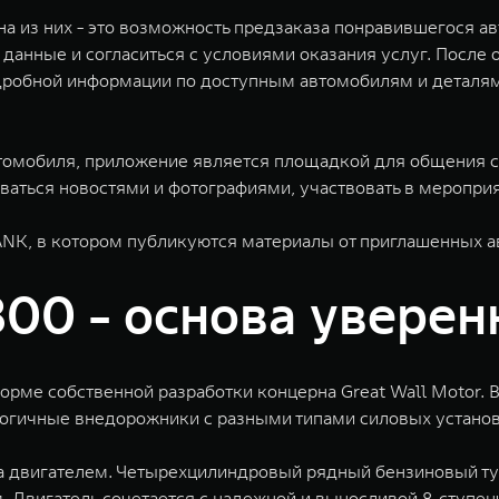
на из них - это возможность предзаказа понравившегося 
 данные и согласиться с условиями оказания услуг. После
дробной информации по доступным автомобилям и деталям
томобиля, приложение является площадкой для общения с
аться новостями и фотографиями, участвовать в мероприя
NK, в котором публикуются материалы от приглашенных ав
00 - основа уверен
рме собственной разработки концерна Great Wall Motor. 
огичные внедорожники с разными типами силовых установ
а двигателем. Четырехцилиндровый рядный бензиновый ту
. Двигатель сочетается с надежной и выносливой 8-ступен