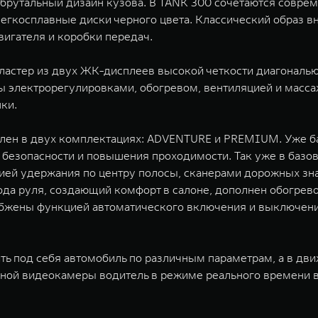
рутальный дизайн кузова. В TANK 300 сочетаются соврем
егкосплавные диски черного цвета. Классический образ в
игателя и коробки передач.
ластер из двух ЖК-дисплеев высокой четкости диагональю
электрорегулировками, обогревом, вентиляцией и масса
ки.
лен в двух комплектациях: ADVENTURE и PREMIUM. Уже б
 безопасности и повышения проходимости. Так уже в баз
цией удержания по центру полосы, сканерами дорожных зн
бода руля, создающий комфорт в салоне, дополнен обогрев
бжены функцией автоматического включения и выключения
ить под себя автомобиль по различным параметрам, а в д
ной видеокамеры водитель в режиме реального времени в