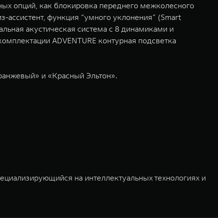
ых опций, как блокировка переднего межколесного
з-ассистент, функция “умного уклонения” (Smart
альная акустическая система с 8 динамиками и
 В комплектации ADVENTURE контурная подсветка
ранжевый» и «Красный Эльтон».
пециализирующийся на интеллектуальных технологиях и
03 и 2011 годах соответственно. Сфера деятельности
омобилей и запчастей. Значительная доля инвестиций