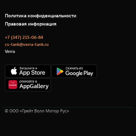
Зарядные станции
Подписки
Проверено TANK
О нас
Специальные предложения
35 лет GWM
Сервис
Политика конфиденциальности
GWM ТЕХ ДЕНЬ
Нулевое ТО
Новости
Правовая информация
Моторные масла
+7 (347) 215-06-84
cs-tank@verra-tank.ru
Verra
© ООО «Грейт Волл Мотор Рус»