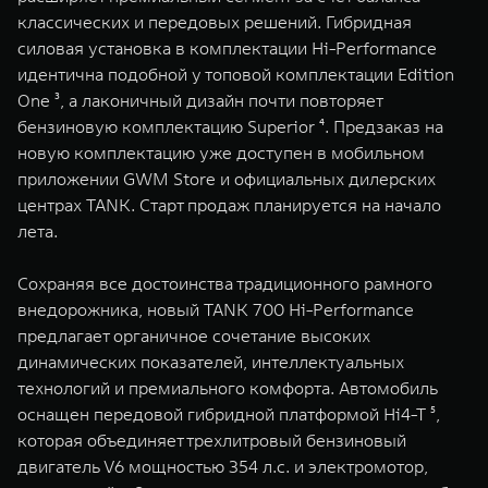
WEY 07
WEY 05
классических и передовых решений. Гибридная
Расширяя границы комфорта
Эстетика нов
силовая установка в комплектации Hi-Performance
от 6 149 000 ₽
от 5 699 0
идентична подобной у топовой комплектации Edition
One ³, а лаконичный дизайн почти повторяет
бензиновую комплектацию Superior ⁴. Предзаказ на
новую комплектацию уже доступен в мобильном
приложении GWM Store и официальных дилерских
центрах TANK. Старт продаж планируется на начало
лета.
Сохраняя все достоинства традиционного рамного
WEY 80
WEY 80 
внедорожника, новый TANK 700 Hi-Performance
Масштаб возможностей
Масштаб воз
предлагает органичное сочетание высоких
от 6 449 000 ₽
от 8 099 
динамических показателей, интеллектуальных
технологий и премиального комфорта. Автомобиль
оснащен передовой гибридной платформой Hi4-T ⁵,
которая объединяет трехлитровый бензиновый
двигатель V6 мощностью 354 л.с. и электромотор,