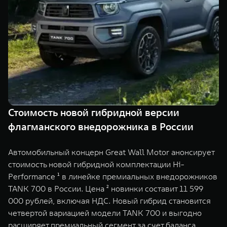
Сервис
ПОКУПКА АВТОМОБИЛЯ
TANK Финансы
Специальные предложения
Корпоративным клиентам
Моторные масла
TANK ФИНАНСЫ
ЦИФРОВЫЕ СЕРВИСЫ TANK
TANK Кредит
Цифровые сервисы TANK
TANK 500
TANK 700
Стоимость новой гибридной версии
TANK Лизинг
Подписки
Веди за собой
Сила признан
флагманского внедорожника в России
от 6 499 000 ₽
от 10 199 
TANK Страхование
Автомобильный концерн Great Wall Motor анонсирует
стоимость новой гибридной комплектации Hi-
Performance ¹ в линейке премиальных внедорожников
TANK 700 в России. Цена ² новинки составит 11 599
000 рублей, включая НДС. Новый гибрид становится
четвертой вариацией модели TANK 700 и выгодно
расширяет премиальный сегмент за счет баланса