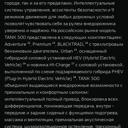
городе, так и за его пределами. Интеллектуальные
системы управления, ассистенты безопасности и 9
режимов движения для любых дорожных условий
позволят чувствовать себя за рулем внедорожника
уверенно и надёжно. На российском рынке модель
TANK 500 представлена в следующих комплектациях:
Adventure ¹², Premium ¹³, BLACKTRAIL ¹⁴ с трехлитровым
бензиновым двигателем, Urban ¹⁵, оснащенный
гибридной силовой установкой HEV (Hybrid Electric
Vehicle) ¹⁶ и новинка Hi-Charge ¹⁷ с силовой установкой,
выполненной по схеме подзаряжаемого гибрида PHEV
(Plug-in Hybrid Electric Vehicle) ¹⁸. TANK 500
объединил выдающиеся внедорожные возможности с
премиальным и комфортным салоном:
интеллектуальный полный привод, блокировка всех
дифференциалов, понижающая передача, внутри -
передние и задние сиденья с функциями подогрева,
массажа и вентиляции, премиальная акустическая
система, шумоизоляционное остекление, трехзонный