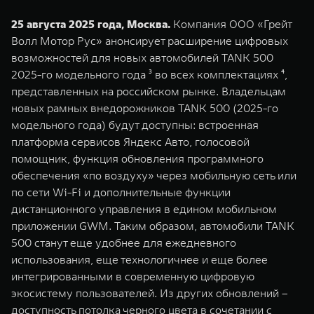
WEY 07
WEY 05
25 августа 2025 года, Москва.
Компания ООО «Грейт
Расширяя границы комфорта
Эстетика нов
Волл Мотор Рус» анонсирует расширение цифровых
от 6 149 000 ₽
от 5 699 0
возможностей для новых автомобилей TANK 500
2025-го модельного года ³ во всех комплектациях ⁴,
представленных на российском рынке. Владельцам
новых рамных внедорожников TANK 500 (2025-го
модельного года) будут доступны: встроенная
платформа сервисов Яндекс Авто, голосовой
помощник, функция обновления программного
обеспечения «по воздуху» через мобильную сеть или
по сети Wi-Fi и дополнительные функции
WEY 80
WEY 80 
дистанционного управления в едином мобильном
Масштаб возможностей
Масштаб воз
приложении GWM. Таким образом, автомобили TANK
от 6 449 000 ₽
от 8 099 
500 станут еще удобнее для ежедневного
использования, еще технологичнее и еще более
интегрированными в современную цифровую
экосистему пользователей. Из других обновлений –
доступность потолка черного цвета в сочетании с