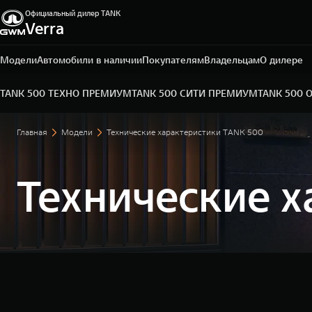
Официальный дилер TANK
Verra
Уфа, пр-кт Салавата Юлаева, д. 26
+7 (347) 215-06-84
Модели
Автомобили в наличии
Покупателям
Владельцам
О дилере
TANK 500 ТЕХНО ПРЕМИУМ
TANK 500 СИТИ ПРЕМИУМ
TANK 500 
Главная
Модели
Технические характеристики TANK 500
Технические 