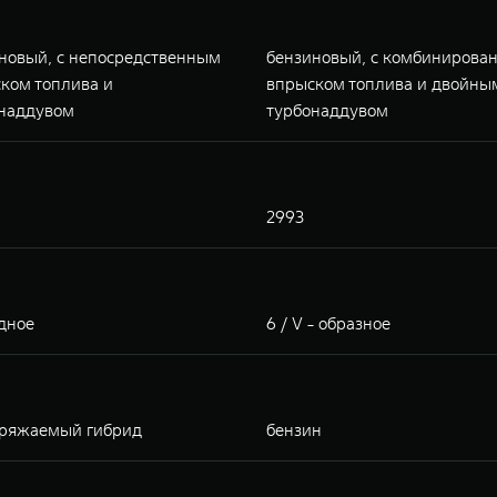
новый, с непосредственным
бензиновый, с комбинирова
ком топлива и
впрыском топлива и двойны
наддувом
турбонаддувом
2993
ядное
6 / V - образное
ряжаемый гибрид
бензин