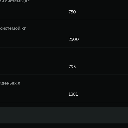
ой системы,кг
750
системой,кг
2500
795
иденьях,л
1381