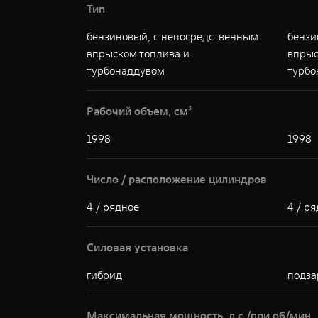
Тип
бензиновый, с непосредственным
бензи
впрыском топлива и
впрыс
турбонаддувом
турбо
Рабочий объем, см³
1998
1998
Число / расположение цилиндров
4 / рядное
4 / р
Силовая установка
гибрид
подза
Максимальная мощность, л.с./при об/мин.