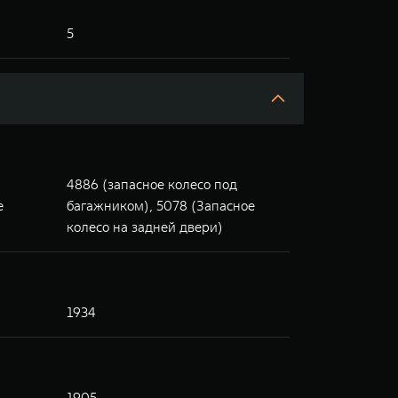
5
4886 (запасное колесо под
е
багажником), 5078 (Запасное
колесо на задней двери)
1934
1905