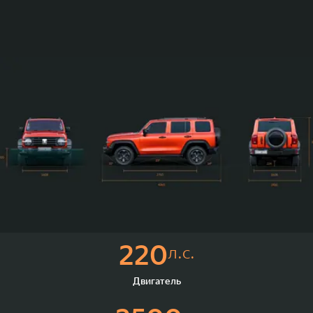
220
л.с.
Двигатель