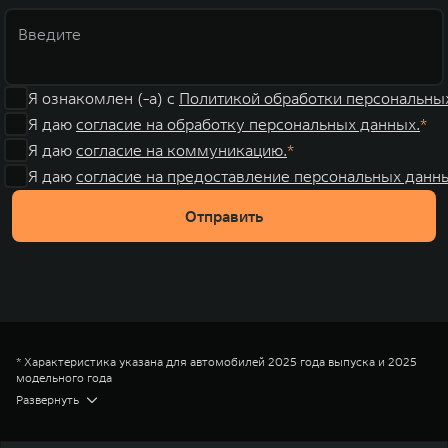
Я ознакомлен (-а) с
Политикой обработки персональны
Я даю
согласие на обработку персональных данных.
Я даю
согласие на коммуникацию.
Я даю
согласие на предоставление персональных данны
Отправить
* Характеристика указана для автомобилей 2025 года выпуска и 2025
модельного года
** Размерность указана для автомобилей 2025 года выпуска и 2025
Развернуть
модельного года
*** Цена на модель TANK (ТЭНК) 300 в комплектации Драйв с
двигателем 2,0T, 2026 года выпуска и 2025 модельного года, с учетом