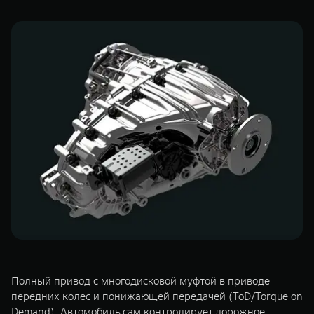
WEY 07
WEY 05
Расширяя границы комфорта
Эстетика ново
от 6 149 000 ₽
от 5 699 0
WEY 80
WEY 80 Л
Масштаб возможностей
Масштаб возм
от 6 449 000 ₽
от 8 099 0
Полный привод с многодисковой муфтой в приводе
передних колес и понижающей передачей (ToD/Torque on
Demand). Автомобиль сам контролирует дорожное