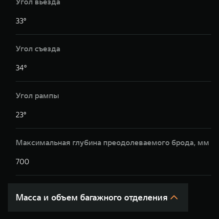
Угол вьезда
33°
3
Угол съезда
34°
3
Угол рампы
23°
2
Максимальная глубина преодолеваемого брода, мм
700
7
Масса и объем багажного отделения