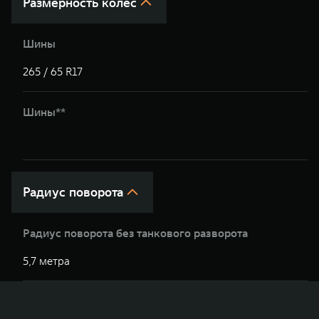
Размерность колес
Шины
265 / 65 R17
2
Шины**
2
Радиус поворота
Радиус поворота без танкового разворота
5,7 метра
5