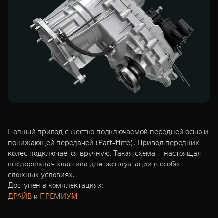
Сервис
ПОКУПКА АВТОМОБИЛЯ
TANK Финансы
Специальные предложения
Корпоративным клиентам
Моторные масла
TANK ФИНАНСЫ
ЦИФРОВЫЕ СЕРВИСЫ TANK
TANK Кредит
Цифровые сервисы TANK
TANK 500
TANK 700
TANK Лизинг
Подписки
Веди за собой
Сила признан
от 6 499 000 ₽
от 10 199 
TANK Страхование
Полный привод с жестко подключаемой передней осью и
понижающей передачей (Part-time). Привод передних
колес подключается вручную. Такая схема — настоящая
внедорожная классика для эксплуатации в особо
сложных условиях.
Доступен в комплектациях:
ДРАЙВ
и
ПРЕМИУМ