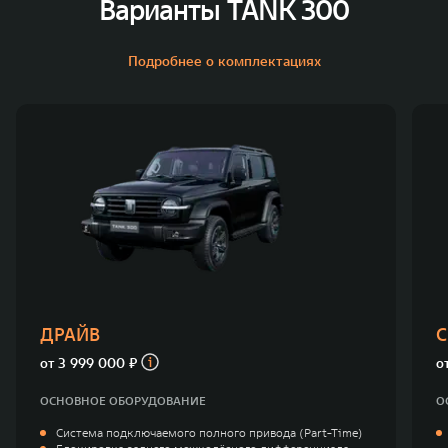
Варианты TANK 300
Подробнее о комплектациях
ДРАЙВ
С
от
3 999 000 ₽
о
ОСНОВНОЕ ОБОРУДОВАНИЕ
О
Система подключаемого полного привода (Part-Time)