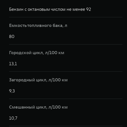
Бензин с октановым числом не менее 92
Б
Емкость топливного бака, л
80
8
Городской цикл, л/100 км
13,1
1
Загородный цикл, л/100 км
9,3
9
Смешанный цикл, л/100 км
10,7
1