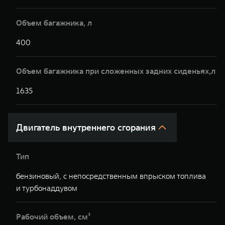
Объем багажника, л
400
4
Объем багажника при сложенных задних сиденьях,л
1635
1
Двигатель внутреннего сгорания
Тип
бензиновый, с непосредственным впрыском топлива
б
и турбонаддувом
т
Рабочий объем, см³