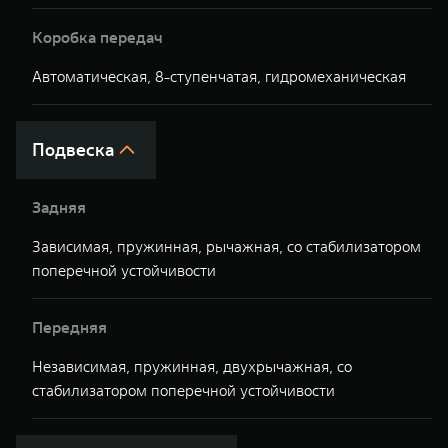
Коробка передач
Автоматическая, 8-ступенчатая, гидромеханическая
А
Подвеска
Задняя
Зависимая, пружинная, рычажная, со стабилизатором
З
поперечной устойчивости
у
Передняя
Независимая, пружинная, двухрычажная, со
Н
стабилизатором поперечной устойчивости
п