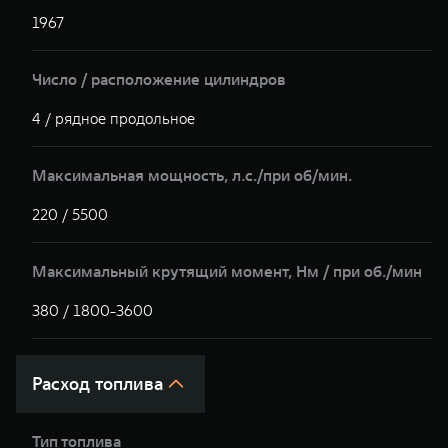
1967
1
Число / расположение цилиндров
4 / рядное продольное
4
Максимальная мощность, л.с./при об/мин.
220 / 5500
2
Максимальный крутящий момент, Hм / при об./мин
380 / 1800-3600
3
Расход топлива
Тип топлива