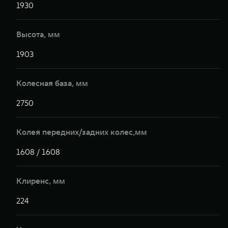
1930
1
Высота, мм
1903
1
Колесная база, мм
2750
2
Колея передних/задних колес,мм
1608 / 1608
1
Клиренс, мм
224
2