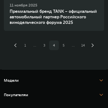
11 ноября 2025
Премиальный бренд TANK – официальный
автомобильный партнер Российского
винодельческого форума 2025
1
…
3
4
5
…
14
Модели
TANK 300
TANK 400
Покупателям
TANK 500
TANK 700
Спецпредложения
Тест-драйв