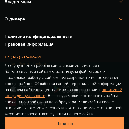
Владельцам
TANK Финансы
TANK Кредит
Гарантия
TANK Лизинг
Помощь на дороге
Корпоративным клиентам
О дилере
Новые цифровые сервисы TANK
Зарядные станции
Подписки
Проверено TANK
О нас
Специальные предложения
35 лет GWM
Сервис
Политика конфиденциальности
GWM ТЕХ ДЕНЬ
Нулевое ТО
Новости
Правовая информация
Моторные масла
+7 (347) 215-06-84
cs-tank@verra-tank.ru
Для улучшения работы сайта и взаимодействия с
Verra
пользователями сайта мы используем файлы cookie.
Продолжая работу с сайтом, вы разрешаете использование
cookie-файлов. Обработка вашей персональной информации
на нашем сайте осуществляется в соответствии с
политикой
конфиденциальности
. Вы всегда можете отключить файлы
cookie в настройках вашего браузера. Если файлы cookie
отключены, это может означать, что вы не можете в полной
мере использовать все функции нашего сайта.
Понятно
© ООО «Грейт Волл Мотор Рус»