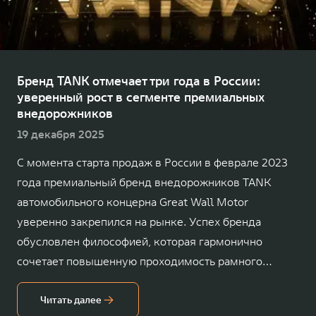
Сервис
ПОКУПКА АВТОМОБИЛЯ
TANK Финансы
Специальные предложения
TANK 500
TANK 700
Корпоративным клиентам
Моторные масла
Веди за собой
Сила признания
от 6 499 000 ₽
от 10 199 000 ₽
Бренд TANK отмечает три года в России:
уверенный рост в сегменте премиальных
TANK ФИНАНСЫ
ЦИФРОВЫЕ СЕРВИСЫ TANK
внедорожников
TANK Кредит
Цифровые сервисы TANK
19 декабря 2025
TANK Лизинг
Подписки
С момента старта продаж в России в феврале 2023
года премиальный бренд внедорожников TANK
TANK Страхование
WEY 07
WEY 05
автомобильного концерна Great Wall Motor
Расширяя границы комфорта
Эстетика нового времени
от 6 149 000 ₽
от 5 699 000 ₽
уверенно закрепился на рынке. Успех бренда
обусловлен философией, которая гармонично
сочетает повышенную проходимость рамного
внедорожника с высоким уровнем комфорта,
безопасности и динамики.
Читать далее